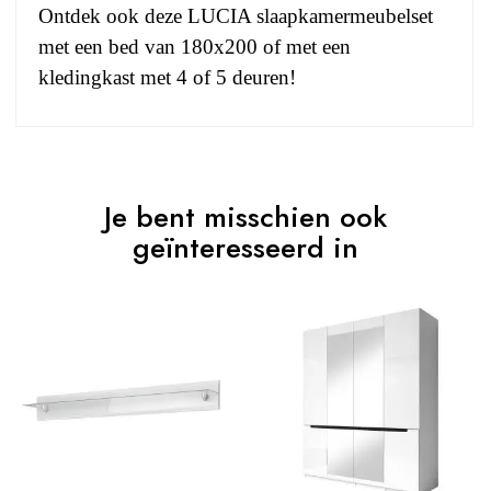
Ontdek ook deze LUCIA slaapkamermeubelset
met een bed van 180x200 of met een
kledingkast met 4 of 5 deuren!
No comment at this time.
EAN
3664573033734
Je bent misschien ook
You Must Login To Review
Leeftijd
Volwassen
geïnteresseerd in
Collectie
LUCIA
Kleuren
Grijs
Levertijd (Aantal
0
dagen)