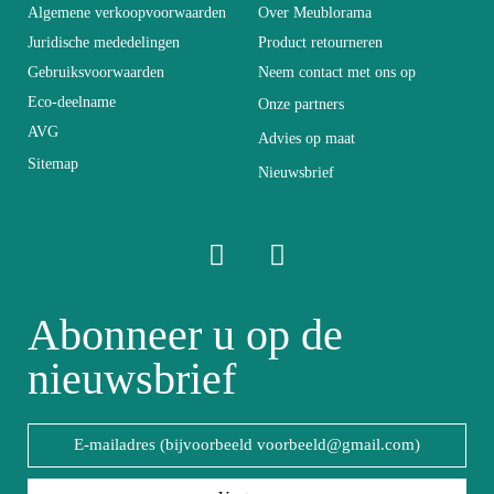
Algemene verkoopvoorwaarden
Over Meublorama
Breedte
166
Juridische mededelingen
Product retourneren
Gebruiksvoorwaarden
Neem contact met ons op
Eco-deelname
Onze partners
Lengte
205
AVG
Advies op maat
Sitemap
Nieuwsbrief
Opvouwbaar
Niet-klapbaar
Diepte
205
Ophefbaar
Niet-heffend
Abonneer u op de
nieuwsbrief
Spaanplaat en MDF
Structuur
van topkwaliteit
Stijl van het
Design
meubel