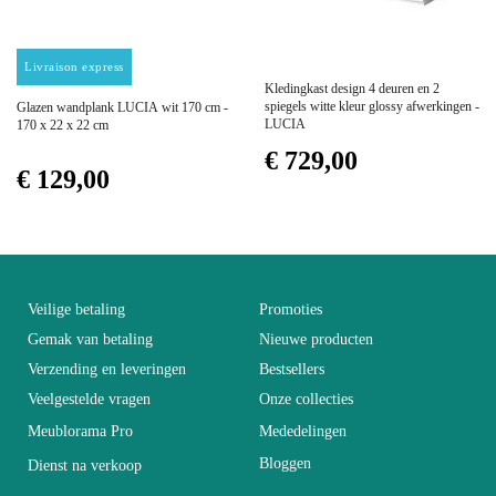
Afmetingen
205x91x205
Prijs
Prijs
Livraison express
Elektrisch
Niet-elektrisch
Kledingkast design 4 deuren en 2
spiegels witte kleur glossy afwerkingen -
Glazen wandplank LUCIA wit 170 cm -
LUCIA
170 x 22 x 22 cm
Stapelbaar
Niet stapelbaar
€ 729,00
€ 129,00
Eenvoudig te reinigen
Onderhoud
met een vochtige
microvezeldoek
Veilige betaling
Promoties
Vaste
Niet vastgesteld
Gemak van betaling
Nieuwe producten
Verzending en leveringen
Bestsellers
Veelgestelde vragen
Onze collecties
Garantie
2 jaar
Meublorama Pro
Mededelingen
Bloggen
Dienst na verkoop
Hoogte
91