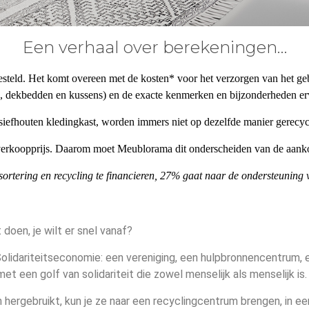
Een verhaal over berekeningen…
steld. Het komt overeen met de kosten* voor het verzorgen van het geb
ed, dekbedden en kussens) en de exacte kenmerken en bijzonderheden e
siefhouten kledingkast, worden immers niet op dezelfde manier gerecyc
erkoopprijs. Daarom moet Meublorama dit onderscheiden van de aanko
sortering en recycling te financieren, 27% gaat naar de ondersteunin
doen, je wilt er snel vanaf?
Solidariteitseconomie: een vereniging, een hulpbronnencentrum, 
 een golf van solidariteit die zowel menselijk als menselijk is. mi
 hergebruikt, kun je ze naar een recyclingcentrum brengen, in ee