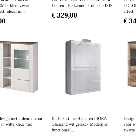
O, kleur zwart
Deuren - Eetkamer - Collectie ISIS
COLOM
t, ideaal in...
effect,
€ 329,00
00
€ 3
Prijs
Prijs
design met 2 deuren voor
Buffetkast met 4 deuren ISORA -
Design 
in witte kleur met
Glanzend wit gelakt - Modern en
voor w
.
functioneel...
zwarte 