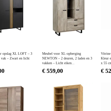
Prijs
Prijs
r opslag XL LOFT – 3
Meubel voor XL-opberging
Vitrin
 vak – Zwart en licht
NEWTON – 2 deuren, 2 laden en 3
Kleur e
vakken – Licht eiken...
x 55 c
00
€ 559,00
€ 5