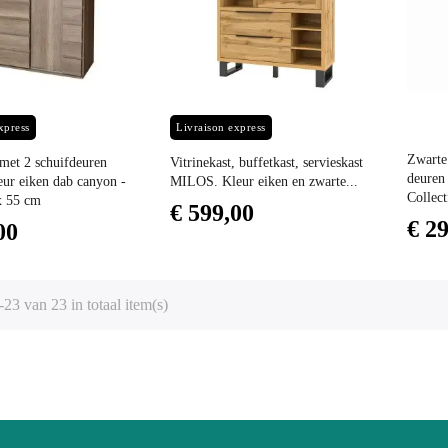
Prijs
Prijs
Prijs
xpress
Livraison express
Zwarte 
 met 2 schuifdeuren
Vitrinekast, buffetkast, servieskast
deuren
ur eiken dab canyon -
MILOS. Kleur eiken en zwarte...
Colle
x 55 cm
€ 599,00
€ 2
00
-23 van 23 in totaal item(s)