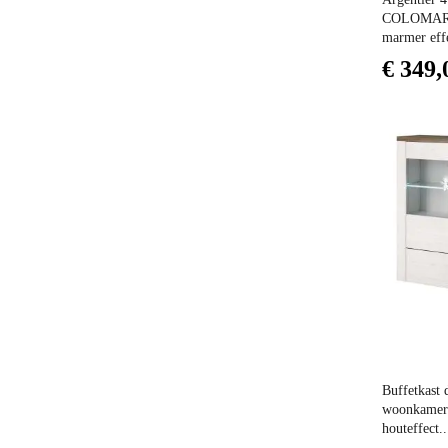
COLOMARM
marmer effec
€ 349,
Prijs
Buffetkast 
woonkamer 
houteffect..