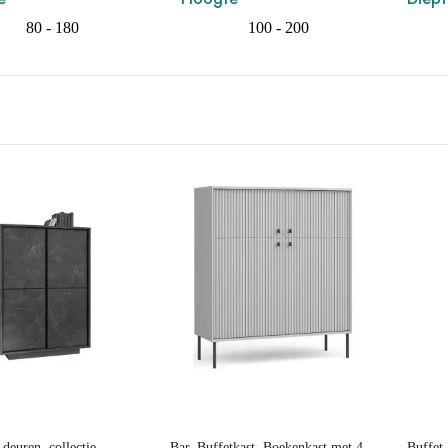
80 - 180
100 - 200
Prijs
Prijs
 deuren, collectie
Bar, Buffetkast, Boekenkast met 4
Buffet 