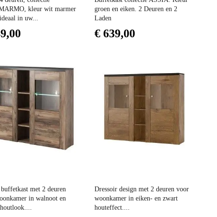
ARMO, kleur wit marmer
groen en eiken. 2 Deuren en 2
 ideaal in uw...
Laden
49,00
€ 639,00
Prijs
buffetkast met 2 deuren
Dressoir design met 2 deuren voor
oonkamer in walnoot en
woonkamer in eiken- en zwart
houtlook....
houteffect....