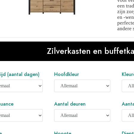
voor een
een trad
zijn zo
en -wen
perfect
andere s
Zilverkasten en buffetk
ijd (aantal dagen)
Hoofdkleur
Kleur
uance
Aantal deuren
Aanta
e
Hoogte
Diept