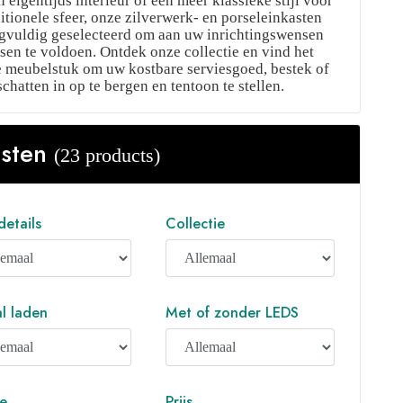
 eigentijds interieur of een meer klassieke stijl voor
itionele sfeer, onze zilverwerk- en porseleinkasten
rgvuldig geselecteerd om aan uw inrichtingswensen
sen te voldoen. Ontdek onze collectie en vind het
e meubelstuk om uw kostbare serviesgoed, bestek of
chatten in op te bergen en tentoon te stellen.
asten
(23 products)
details
Collectie
l laden
Met of zonder LEDS
e
Prijs