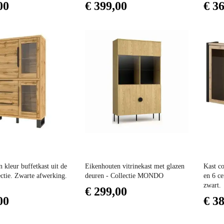
00
€ 399,00
€ 3
Prijs
Prijs
 kleur buffetkast uit de
Eikenhouten vitrinekast met glazen
Kast c
ctie. Zwarte afwerking.
deuren - Collectie MONDO
en 6 ce
zwart.
€ 299,00
00
€ 3