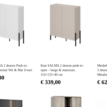
Prijs
Prijs
 2 deuren Push-to-
Kast SALMA 2 deuren push-to-
Meubel
ermat Wit & Mat Zwart.
open – beige & matzwart,
3 deure
114×135×40 cm
Metalen
00
€ 339,00
€ 6