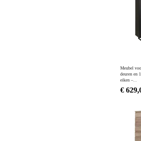
Prijs
Meubel voo
deuren en 1
eiken –...
€ 629,