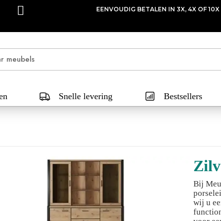
EXPRESS LEVERING
en
Snelle levering
Bestsellers
Zilv
Bij Meu
porsele
wij u e
functio