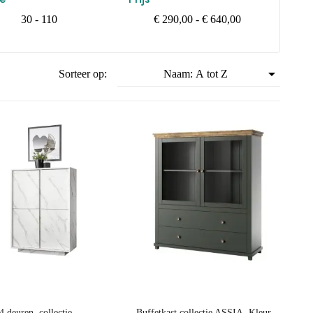
30 - 110
€ 290,00 - € 640,00

Sorteer op:
Naam: A tot Z
Prijs
4 deuren, collectie
Buffetkast collectie ASSIA. Kleur