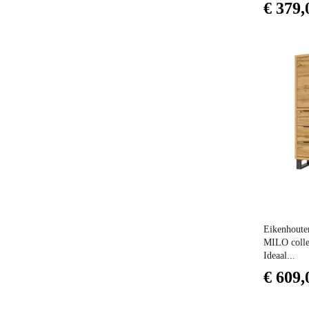
€ 379,
Prijs
Eikenhouten
MILO colle
Ideaal...
€ 609,