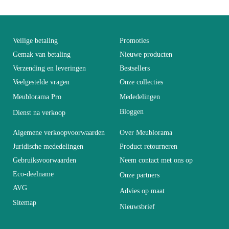
EAN
3664573037305
You Must Login To Review
Leeftijd
Volwassen
Veilige betaling
Promoties
Gemak van betaling
Nieuwe producten
Verzending en leveringen
Bestsellers
Collectie
SWITCH
Veelgestelde vragen
Onze collecties
Meublorama Pro
Mededelingen
Kleuren
Zwart
Bloggen
Dienst na verkoop
Levertijd (Aantal dagen)
21
Algemene verkoopvoorwaarden
Over Meublorama
Juridische mededelingen
Product retourneren
Gebruiksvoorwaarden
Neem contact met ons op
Afmetingen
L320xH150xP40
Eco-deelname
Onze partners
AVG
Advies op maat
Elektrisch
Elektrisch
Sitemap
Nieuwsbrief
Stapelbaar
Niet stapelbaar