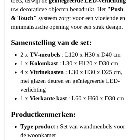
toets, terwijl de
geïntegreerde LED-verlichting
uw decoratieve objecten benadrukt. Het
"Push
& Touch"
systeem zorgt voor een vloeiende en
minimalistische opening voor een strak design.
Samenstelling van de set:
2 x
TV-meubels
: L120 x H30 x D40 cm
1 x
Kolomkast
: L30 x H120 x D30 cm
4 x
Vitrinekasten
: L30 x H30 x D25 cm,
met glazen deuren en geïntegreerde LED-
verlichting
1 x
Vierkante kast
: L60 x H60 x D30 cm
Productkenmerken:
Type product :
Set van wandmeubels voor
de woonkamer