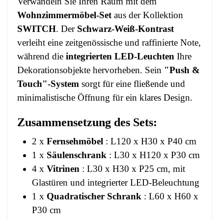
Verwandeln Sie Ihren Raum mit dem
Wohnzimmermöbel-Set
aus der Kollektion
SWITCH
. Der
Schwarz-Weiß-Kontrast
verleiht eine zeitgenössische und raffinierte Note,
während die
integrierten LED-Leuchten
Ihre
Dekorationsobjekte hervorheben. Sein
"Push &
Touch"-System
sorgt für eine fließende und
minimalistische Öffnung für ein klares Design.
Zusammensetzung des Sets:
2 x
Fernsehmöbel
: L120 x H30 x P40 cm
1 x
Säulenschrank
: L30 x H120 x P30 cm
4 x
Vitrinen
: L30 x H30 x P25 cm, mit
Glastüren und integrierter LED-Beleuchtung
1 x
Quadratischer Schrank
: L60 x H60 x
P30 cm