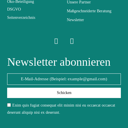
Abmessungen
L320xH150xP40
Öko-Beteiligung
Unsere Partner
DSGVO
Maßgeschneiderte Beratung
Seitenverzeichnis
Elektrisch
Elektrisch
Newsletter
Stapelbar
Nicht stapelbar
Leicht zu pflegen
Newsletter abonnieren
Vorstellungsgespräch
mit einem feuchten
Mikrofasertuch
Fest
Fest
Schicken
Garantie
2 Jahre
Enim quis fugiat consequat elit minim nisi eu occaecat occaecat
deserunt aliquip nisi ex deserunt.
Höhe
150