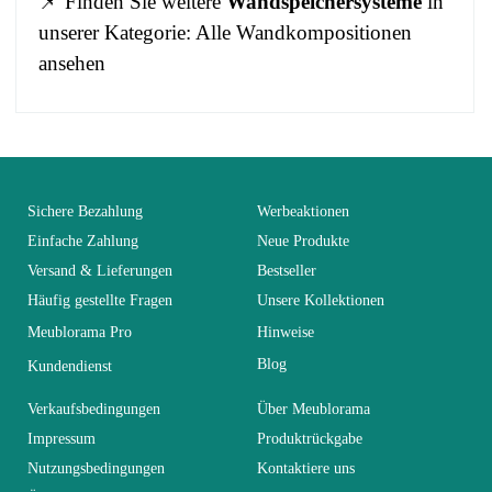
📌 Finden Sie weitere
Wandspeichersysteme
in
unserer Kategorie:
Alle Wandkompositionen
ansehen
No comment at this time.
EAN
3664573037305
You Must Login To Review
Alter
Erwachsener
Sichere Bezahlung
Werbeaktionen
Einfache Zahlung
Neue Produkte
Versand & Lieferungen
Bestseller
Kollektion
SWITCH
Häufig gestellte Fragen
Unsere Kollektionen
Meublorama Pro
Hinweise
Farben
Schwarz
Blog
Kundendienst
Lieferzeiten (Anz.
Verkaufsbedingungen
Über Meublorama
21
Tage)
Impressum
Produktrückgabe
Nutzungsbedingungen
Kontaktiere uns