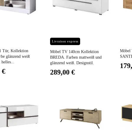
Preis
Preis
Livraison express
 Tür, Kollektion
Möbel 
Möbel TV 140cm Kollektion
be glänzend weiß
SANTIA
BREDA. Farben mattweiß und
 helles...
glänzend weiß. Designstil.
179
 €
289,00 €