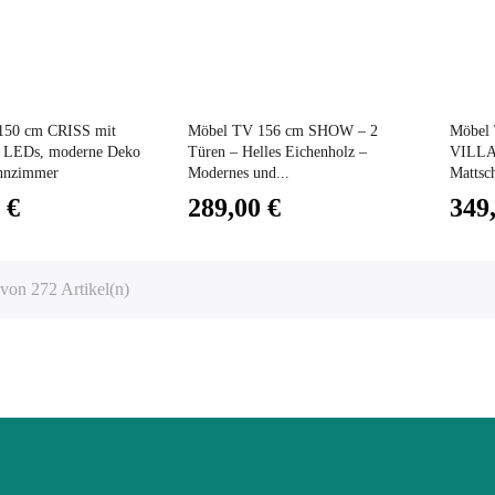
Preis
Preis
150 cm CRISS mit
Möbel TV 156 cm SHOW – 2
Möbel 
en LEDs, moderne Deko
Türen – Helles Eichenholz –
VILLA.
ohnzimmer
Modernes und...
Mattsc
 €
289,00 €
349
 von 272 Artikel(n)