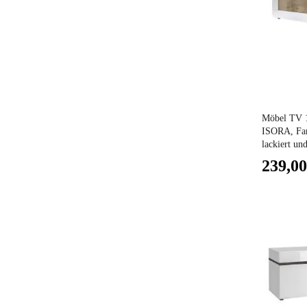
Preis
Möbel TV 1
ISORA, Far
lackiert und
239,00