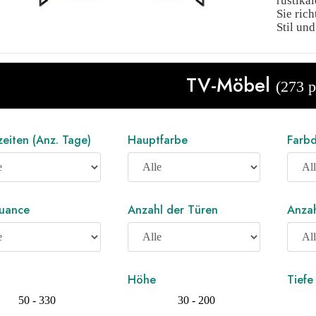
rustika
Sie ric
Stil un
TV-Möbel
(273 p
zeiten (Anz. Tage)
Hauptfarbe
Farbd
uance
Anzahl der Türen
Anzah
Höhe
Tiefe
50 - 330
30 - 200