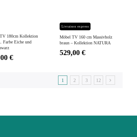
Preis
Livraison express
TV 180cm Kollektion
Möbel TV 160 cm Massivholz
 Farbe Eiche und
braun – Kollektion NATURA
hwarz
529,00 €
,00 €
1
2
3
12