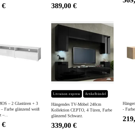
569
 €
389,00 €
Preis
Preis
Livraison express
Artikelbündel
OS – 2 Glastüren + 3
Hängen
Hängendes TV-Möbel 240cm
 – Farbe glänzend weiß
- Farbe
Kollektion CEPTO, 4 Türen, Farbe
 –...
glänzend Schwarz.
219
 €
339,00 €