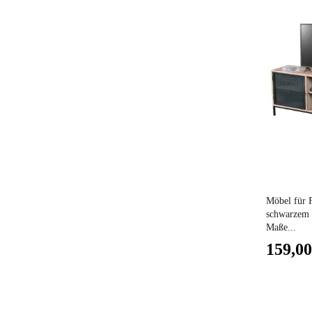
Preis
Möbel für F
schwarzem M
Maße...
159,00