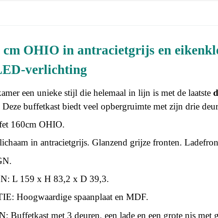
 cm OHIO in antracietgrijs en eikenkl
LED-verlichting
er een unieke stijl die helemaal in lijn is met de laatste
d
 Deze buffetkast biedt veel opbergruimte met zijn drie deure
fet 160cm OHIO.
chaam in antracietgrijs. Glanzend grijze fronten. Ladefront
GN.
 L 159 x H 83,2 x D 39,3.
: Hoogwaardige spaanplaat en MDF.
uffetkast met 3 deuren, een lade en een grote nis met ge