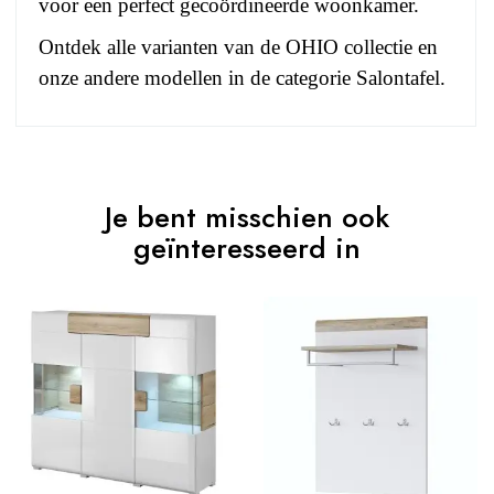
voor een perfect gecoördineerde woonkamer.
Ontdek alle varianten van de
OHIO collectie
en
onze andere modellen in de
categorie Salontafel
.
No comment at this time.
EAN
3664573029416
Je bent misschien ook
You Must Login To Review
Leeftijd
Volwassen
geïnteresseerd in
Collectie
OHIO
Kleuren
Wit
Levertijd
(Aantal
30
dagen)