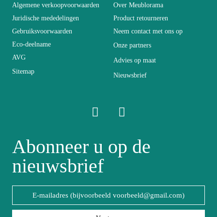
Hoogte
39
Algemene verkoopvoorwaarden
Over Meublorama
Juridische mededelingen
Product retourneren
Breedte
60
Gebruiksvoorwaarden
Neem contact met ons op
Eco-deelname
Onze partners
AVG
Lengte
110
Advies op maat
Sitemap
Nieuwsbrief
Opvouwbaar
Niet-klapbaar
Diepte
60
Abonneer u op de
Ophefbaar
Niet-heffend
nieuwsbrief
Spaanplaat en MDF van
Structuur
topkwaliteit
Stijl van het