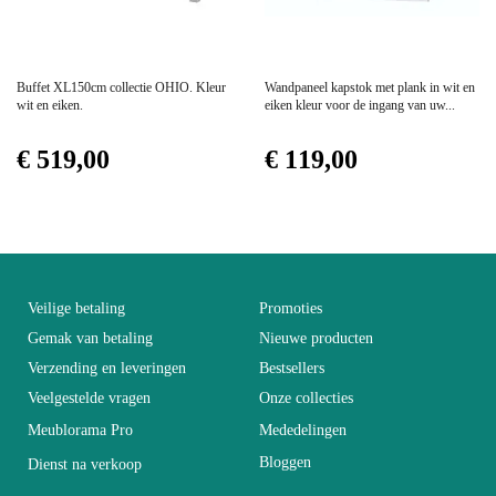
Afmetingen
110x39x60
Prijs
Prijs
Buffet XL150cm collectie OHIO. Kleur
Wandpaneel kapstok met plank in wit en
wit en eiken.
eiken kleur voor de ingang van uw...
Elektrisch
Niet-elektrisch
€ 519,00
€ 119,00
Stapelbaar
Niet stapelbaar
Eenvoudig te reinigen met
Onderhoud
een vochtige
microvezeldoek
Veilige betaling
Promoties
Gemak van betaling
Nieuwe producten
Vaste
Niet vastgesteld
Verzending en leveringen
Bestsellers
Veelgestelde vragen
Onze collecties
Meublorama Pro
Garantie
2 jaar
Mededelingen
Bloggen
Dienst na verkoop