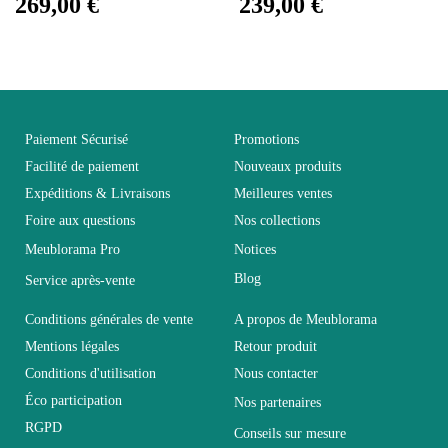
269,00 €
239,00 €
Facile d'entretien avec un
Entretien
microfibre humide
Fixe
Non fixe
Paiement Sécurisé
Promotions
Garantie
2 ans
Facilité de paiement
Nouveaux produits
Expéditions & Livraisons
Meilleures ventes
Hauteur
44
Foire aux questions
Nos collections
Meublorama Pro
Notices
Largeur
43
Blog
Service après-vente
Conditions générales de vente
A propos de Meublorama
Longueur
46
Mentions légales
Retour produit
Conditions d'utilisation
Nous contacter
Pliable
Non pliable
Éco participation
Nos partenaires
RGPD
Conseils sur mesure
Profondeur
43