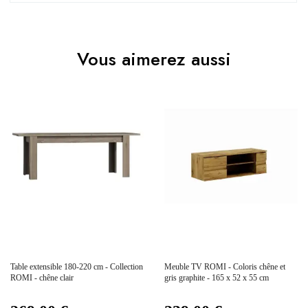
Pas d'avis pour le moment.
EAN
3664573027979
Vous aimerez aussi
Vous devez vous connecter pour laisser un avis
Age
Adulte
Collection
ROMI
Coloris
Marron - Bois
Dimensions
46x44x43
Electrique
Non électrique
Prix
Prix
Table extensible 180-220 cm - Collection
Meuble TV ROMI - Coloris chêne et
Empilable
Non Empilable
ROMI - chêne clair
gris graphite - 165 x 52 x 55 cm