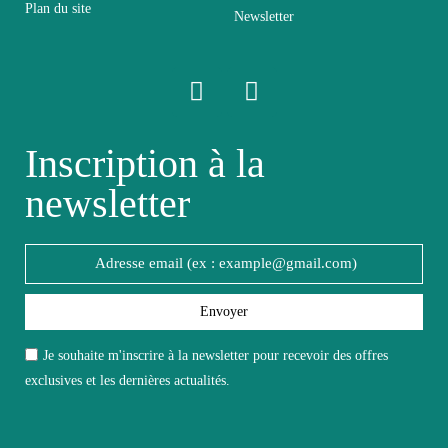
Plan du site
Newsletter
Relevable
Non relevable
Panneaux de particules et
Structure
MDF de première qualité
Inscription à la
newsletter
Style du
Design
meuble
Type de
Table de chevet
meuble
Envoyer
Je souhaite m'inscrire à la newsletter pour recevoir des offres
Unité par lot
Lot par 2
exclusives et les dernières actualités.
Aspect
Aspect bois