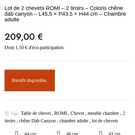
Lot de 2 chevets ROMI – 2 tiroirs – Coloris chêne
dab canyon – L45,5 × P43,5 × H44 cm – Chambre
adulte
209,00 €
Dont 1,50 € d'éco-participation
Bientôt disponible.
Table de chevet
,
ROMI
,
Chevet
,
meuble chambre
,
2
bookmark_border
Tags:
tiroirs
,
chêne Dab Canyon
,
chambre adulte
,
lot de chevets
44 cm
46 cm
43 cm