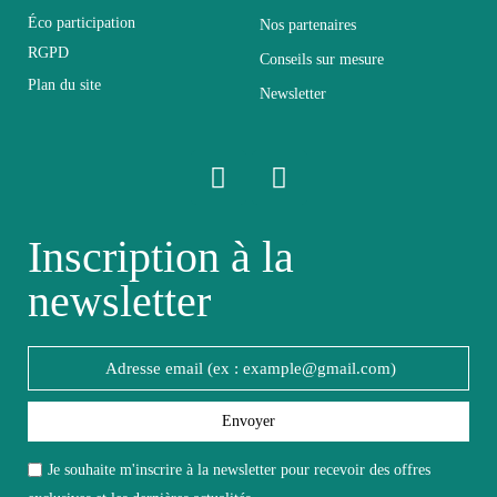
Éco participation
Nos partenaires
Profondeur
55
RGPD
Conseils sur mesure
Plan du site
Newsletter
Relevable
Non relevable
Panneaux de
Structure
particules de 1ère
qualité
Inscription à la
newsletter
Style du meuble
Design
Ensemble complet
Type de meuble
salle à manger
Envoyer
Nombre de meubles
6
Je souhaite m'inscrire à la newsletter pour recevoir des offres