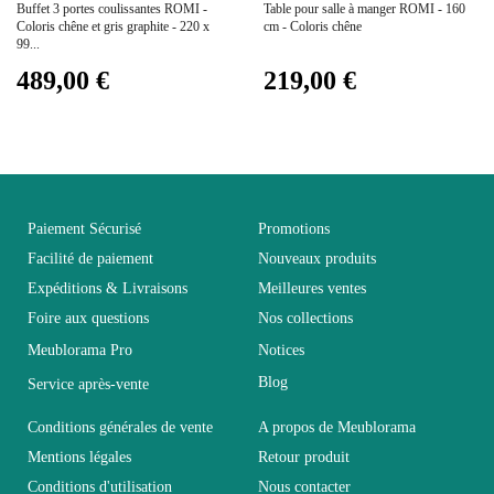
Buffet 3 portes coulissantes ROMI -
Table pour salle à manger ROMI - 160
Facile d'entretien
Coloris chêne et gris graphite - 220 x
cm - Coloris chêne
Entretien
avec un microfibre
99...
humide
489,00 €
219,00 €
Fixe
Non fixe
Garantie
2 ans
Paiement Sécurisé
Promotions
Facilité de paiement
Nouveaux produits
Hauteur
99
Expéditions & Livraisons
Meilleures ventes
Foire aux questions
Nos collections
Largeur
55
Meublorama Pro
Notices
Blog
Service après-vente
Longueur
220
Conditions générales de vente
A propos de Meublorama
Mentions légales
Retour produit
Pliable
Non pliable
Conditions d'utilisation
Nous contacter