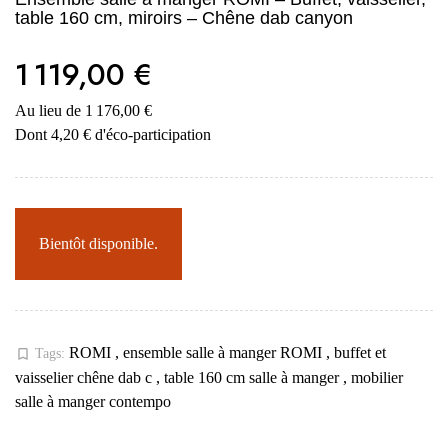
table 160 cm, miroirs – Chêne dab canyon
1 119,00 €
Au lieu de 1 176,00 €
Dont 4,20 € d'éco-participation
Bientôt disponible.
ROMI
,
ensemble salle à manger ROMI
,
buffet et
bookmark_border
Tags:
vaisselier chêne dab c
,
table 160 cm salle à manger
,
mobilier
salle à manger contempo