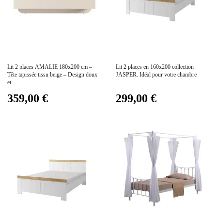
Prix
Prix
Lit 2 places AMALIE 180x200 cm –
Lit 2 places en 160x200 collection
Tête tapissée tissu beige – Design doux
JASPER. Idéal pour votre chambre
et...
359,00 €
299,00 €