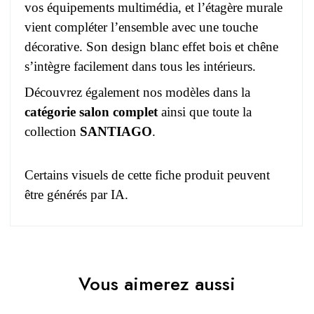
vos équipements multimédia, et l’étagère murale
vient compléter l’ensemble avec une touche
décorative. Son design blanc effet bois et chêne
s’intègre facilement dans tous les intérieurs.
Découvrez également nos modèles dans la
catégorie salon complet
ainsi que toute la
collection
SANTIAGO
.
Certains visuels de cette fiche produit peuvent
être générés par IA.
Pas d'avis pour le moment.
EAN
3664573047113
Vous aimerez aussi
Vous devez vous connecter pour laisser un avis
Age
Adulte