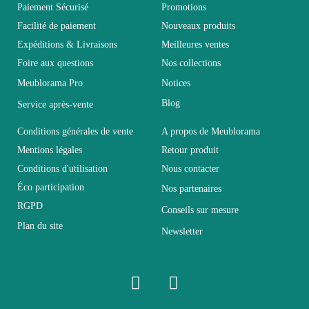
Paiement Sécurisé
Promotions
Garantie
2 ans
Facilité de paiement
Nouveaux produits
Expéditions & Livraisons
Meilleures ventes
Hauteur
205
Foire aux questions
Nos collections
Meublorama Pro
Notices
Largeur
37
Blog
Service après-vente
Conditions générales de vente
A propos de Meublorama
Longueur
480
Mentions légales
Retour produit
Conditions d'utilisation
Nous contacter
Pliable
Non pliable
Éco participation
Nos partenaires
RGPD
Conseils sur mesure
Profondeur
37
Plan du site
Newsletter
Relevable
Non relevable
Panneaux de particules et