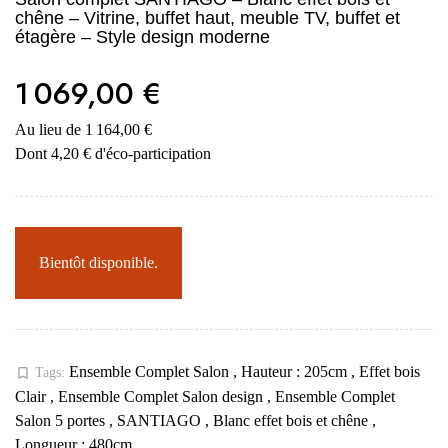
chêne – Vitrine, buffet haut, meuble TV, buffet et
étagère – Style design moderne
1 069,00 €
Au lieu de 1 164,00 €
Dont 4,20 € d'éco-participation
Bientôt disponible.
Ensemble Complet Salon
,
Hauteur : 205cm
,
Effet bois
bookmark_border
Tags:
Clair
,
Ensemble Complet Salon design
,
Ensemble Complet
Salon 5 portes
,
SANTIAGO
,
Blanc effet bois et chêne
,
Longueur : 480cm