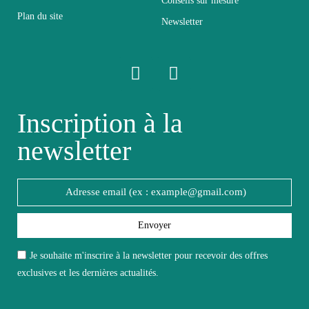
Conseils sur mesure
Profondeur
37
Plan du site
Newsletter
Relevable
Non relevable
Panneaux de particules et
Structure
MDF de première qualité
Inscription à la
newsletter
Style du
Design
meuble
Type de
Vaisselier
meuble
Envoyer
Je souhaite m'inscrire à la newsletter pour recevoir des offres
Aspect
Aspect bois
exclusives et les dernières actualités.
Extensible
Non extensible