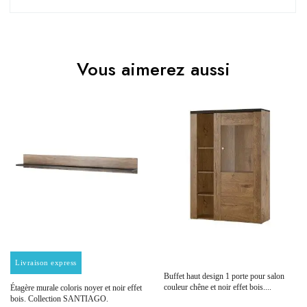
Pas d'avis pour le moment.
EAN
3664573047182
Vous aimerez aussi
Vous devez vous connecter pour laisser un avis
Age
Adulte
Collection
SANTIAGO
Coloris
Marron - Bois
Dimensions
155x130x37
Electrique
Non électrique
Prix
Prix
Livraison express
Buffet haut design 1 porte pour salon
Empilable
Non Empilable
couleur chêne et noir effet bois....
Étagère murale coloris noyer et noir effet
bois. Collection SANTIAGO.