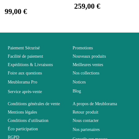
259,00 €
Facile d'entretien avec un
Entretien
99,00 €
microfibre humide
Fixe
Non fixe
Paiement Sécurisé
Promotions
Garantie
2 ans
Facilité de paiement
Nouveaux produits
Expéditions & Livraisons
Meilleures ventes
Hauteur
130
Foire aux questions
Nos collections
Meublorama Pro
Notices
Largeur
37
Blog
Service après-vente
Conditions générales de vente
A propos de Meublorama
Longueur
155
Mentions légales
Retour produit
Conditions d'utilisation
Nous contacter
Pliable
Non pliable
Éco participation
Nos partenaires
RGPD