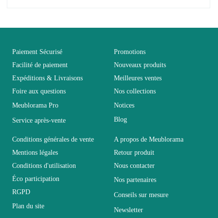
Pas d'avis pour le moment.
EAN
3664573016799
Vous devez vous connecter pour laisser un avis
Age
Adulte
Paiement Sécurisé
Promotions
Facilité de paiement
Nouveaux produits
Expéditions & Livraisons
Meilleures ventes
Collection
SWITCH
Foire aux questions
Nos collections
Meublorama Pro
Notices
Coloris
Marron - Bois
Blog
Service après-vente
Dimensions
330x160x40
Conditions générales de vente
A propos de Meublorama
Mentions légales
Retour produit
Conditions d'utilisation
Nous contacter
Electrique
Non électrique
Éco participation
Nos partenaires
RGPD
Conseils sur mesure
Empilable
Non Empilable
Plan du site
Newsletter