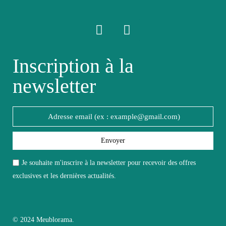
Facile d'entretien
Entretien
avec un microfibre
humide
Inscription à la
Fixe
Fixe
newsletter
Garantie
2 ans
Hauteur
160
Envoyer
Largeur
40
Je souhaite m'inscrire à la newsletter pour recevoir des offres
exclusives et les dernières actualités.
Longueur
330
Pliable
Non pliable
© 2024 Meublorama.