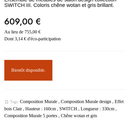
SWITCH III. Coloris chêne wotan et gris brillant.
609,00 €
Au lieu de 755,00 €
Dont 3,14 € d'éco-participation
Bientôt disponible.
Composition Murale
,
Composition Murale design
,
Effet
bookmark_border
Tags:
bois Clair
,
Hauteur : 160cm
,
SWITCH
,
Longueur : 330cm
,
Composition Murale 5 portes
,
Chêne wotan et gris