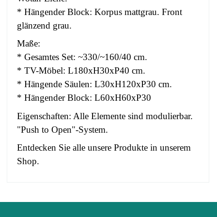
* Hängender Block: Korpus mattgrau. Front
glänzend grau.
Maße:
* Gesamtes Set: ~330/~160/40 cm.
* TV-Möbel: L180xH30xP40 cm.
* Hängende Säulen: L30xH120xP30 cm.
* Hängender Block: L60xH60xP30
Eigenschaften: Alle Elemente sind modulierbar.
"Push to Open"-System.
Entdecken Sie alle unsere Produkte in unserem
Shop.
No comment at this time.
EAN
3664573016799