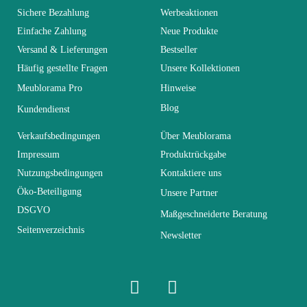
You Must Login To Review
Alter
Erwachsener
Sichere Bezahlung
Werbeaktionen
Einfache Zahlung
Neue Produkte
Versand & Lieferungen
Bestseller
Kollektion
SWITCH
Häufig gestellte Fragen
Unsere Kollektionen
Meublorama Pro
Hinweise
Farben
Braun - Holz
Blog
Kundendienst
Lieferzeiten (Anz.
Verkaufsbedingungen
Über Meublorama
0
Tage)
Impressum
Produktrückgabe
Nutzungsbedingungen
Kontaktiere uns
Abmessungen
330x160x40
Öko-Beteiligung
Unsere Partner
DSGVO
Maßgeschneiderte Beratung
Seitenverzeichnis
Elektrisch
Nicht elektrisch
Newsletter
Stapelbar
Nicht stapelbar