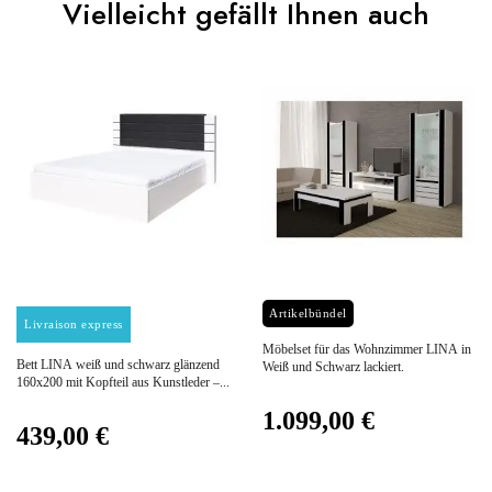
Vielleicht gefällt Ihnen auch
You Must Login To Review
Alter
Erwachsener
Kollektion
LINA
Farben
Weiß
Lieferzeiten (Anz.
7
Tage)
Abmessungen
Preis
60x60x3
Preis
Artikelbündel
Livraison express
Möbelset für das Wohnzimmer LINA in
Bett LINA weiß und schwarz glänzend
Weiß und Schwarz lackiert.
Elektrisch
Nicht elektrisch
160x200 mit Kopfteil aus Kunstleder –...
1.099,00 €
439,00 €
Stapelbar
Nicht stapelbar