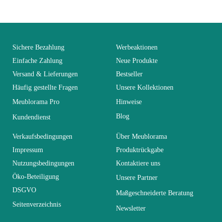
Leicht zu pflegen
Vorstellungsgespräch
mit einem feuchten
Mikrofasertuch
Sichere Bezahlung
Werbeaktionen
Fest
Nicht fixiert
Einfache Zahlung
Neue Produkte
Versand & Lieferungen
Bestseller
Häufig gestellte Fragen
Unsere Kollektionen
Garantie
2 Jahre
Meublorama Pro
Hinweise
Blog
Kundendienst
Höhe
60
Verkaufsbedingungen
Über Meublorama
Breite
3
Impressum
Produktrückgabe
Nutzungsbedingungen
Kontaktiere uns
Öko-Beteiligung
Unsere Partner
Länge
60
DSGVO
Maßgeschneiderte Beratung
Seitenverzeichnis
Faltbar
Newsletter
Nicht faltbar