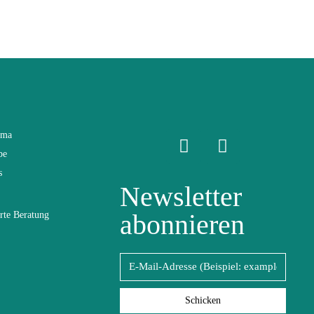
ama
be
s
Newsletter
abonnieren
rte Beratung
atten
Schicken