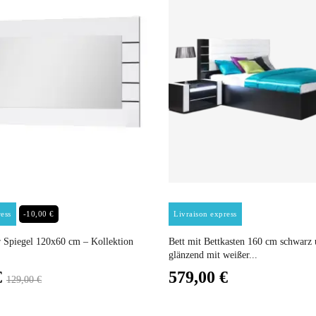
Weiß
(Anz. Tage)
0
n
217x113x189
Elektrisch
Nicht stapelbar
Preis
Preis
ess
-10,00 €
Livraison express
gespräch
Leicht zu pflegen mit einem fe
 Spiegel 120x60 cm – Kollektion
Bett mit Bettkasten 160 cm schwarz
glänzend mit weißer...
Nicht fixiert
Verkaufspreis
€
579,00 €
129,00 €
2 Jahre