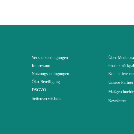
113
217
Nicht faltbar
Verkaufsbedingungen
Über Meublor
Impressum
Produktrückga
217
Nutzungsbedingungen
Kontaktiere un
Öko-Beteiligung
Unsere Partner
r
Nicht hochklappbar
DSGVO
Maßgeschneide
Seitenverzeichnis
Newsletter
Erstklassige Span- und MDF-Pl
Design