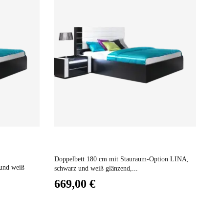
Preis
L
uchten Mikrofasertuch
Doppelbett 180 cm mit Stauraum-Option LINA,
 und weiß
Mö
schwarz und weiß glänzend,...
14
669,00 €
2