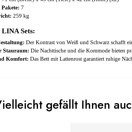
 Pakete:
7
icht:
259 kg
s LINA Sets:
estaltung:
Der Kontrast von Weiß und Schwarz schafft ei
r Stauraum:
Die Nachttische und die Kommode bieten pr
nd Komfort:
Das Bett mit Lattenrost garantiert ruhige Näc
 this time.
3664573000316
ielleicht gefällt Ihnen au
n To Review
Erwachsener
LINA