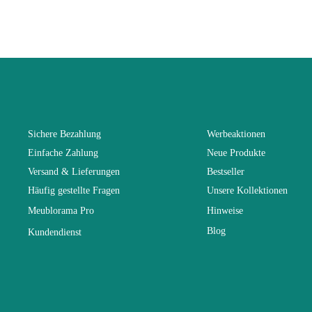
Höhe
Länge
Faltbar
Sichere Bezahlung
Werbeaktionen
Einfache Zahlung
Neue Produkte
Tiefe
Versand & Lieferungen
Bestseller
Häufig gestellte Fragen
Unsere Kollektionen
Hochklappba
Meublorama Pro
Hinweise
Blog
Kundendienst
Struktur
Möbelstil