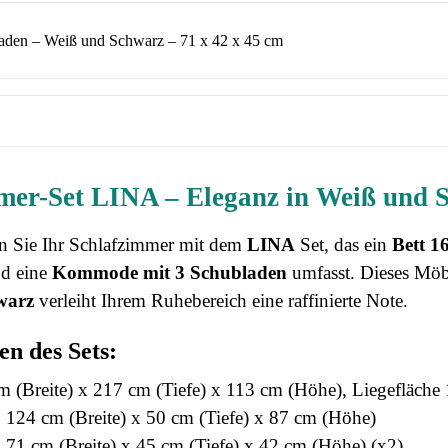
den – Weiß und Schwarz – 71 x 42 x 45 cm
mer-Set LINA – Eleganz in Weiß und 
en Sie Ihr Schlafzimmer mit dem
LINA
Set, das ein
Bett 1
d eine
Kommode mit 3 Schubladen
umfasst. Dieses Möb
warz
verleiht Ihrem Ruhebereich eine raffinierte Note.
en des Sets:
 (Breite) x 217 cm (Tiefe) x 113 cm (Höhe), Liegefläch
:
124 cm (Breite) x 50 cm (Tiefe) x 87 cm (Höhe)
:
71 cm (Breite) x 45 cm (Tiefe) x 42 cm (Höhe) (x2)