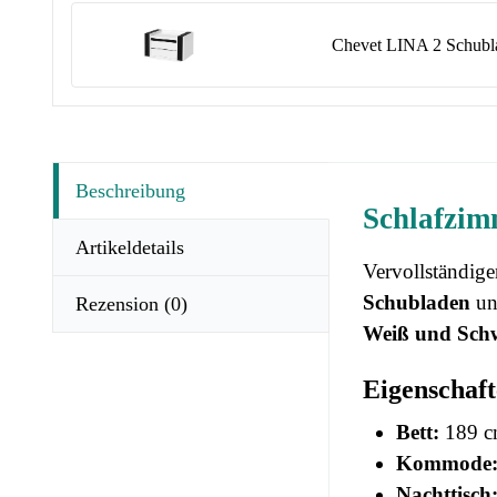
Chevet LINA 2 Schubla
Beschreibung
Schlafzim
Artikeldetails
Vervollständig
Schubladen
un
Rezension
(0)
Weiß und Sch
Eigenschaft
Bett:
189 cm
Kommode
Nachttisch