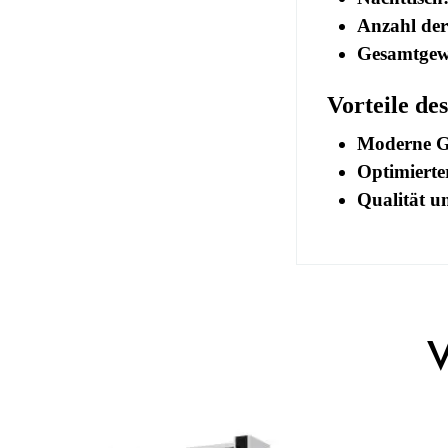
Anzahl der
Gesamtgew
Vorteile de
Moderne G
Optimierte
Qualität u
No comment at
EAN
V
You Must Logi
Alter
Kollektion