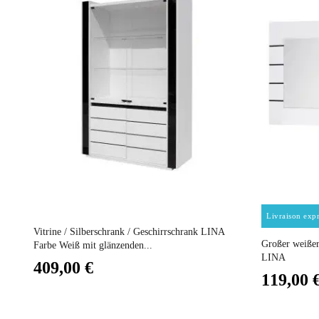
Farben
Lieferzeiten 
Abmessunge
Elektrisch
Stapelbar
Preis
Livraison expr
Vorstellungs
Vitrine / Silberschrank / Geschirrschrank LINA
Großer weißer
Farbe Weiß mit glänzenden...
LINA
409,00 €
Fest
119,00 
Garantie