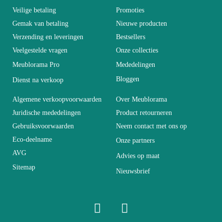
You Must Login To Review
Leeftijd
Volwassen
Veilige betaling
Promoties
Gemak van betaling
Nieuwe producten
Verzending en leveringen
Bestsellers
Collectie
SWITCH
Veelgestelde vragen
Onze collecties
Meublorama Pro
Mededelingen
Kleuren
Grijs
Bloggen
Dienst na verkoop
Levertijd (Aantal dagen)
0
Algemene verkoopvoorwaarden
Over Meublorama
Juridische mededelingen
Product retourneren
Gebruiksvoorwaarden
Neem contact met ons op
Afmetingen
L260xH170xP40
Eco-deelname
Onze partners
AVG
Advies op maat
Elektrisch
Elektrisch
Sitemap
Nieuwsbrief
Stapelbaar
Niet stapelbaar
Eenvoudig te