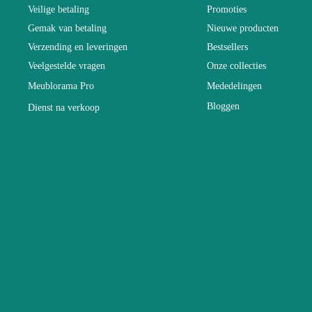
Veilige betaling
Promoties
Gemak van betaling
Nieuwe producten
Levertijd (Aa
Verzending en leveringen
Bestsellers
Veelgestelde vragen
Onze collecties
Afmetingen
Meublorama Pro
Mededelingen
Bloggen
Dienst na verkoop
Elektrisch
Stapelbaar
Onderhoud
Vaste
Garantie