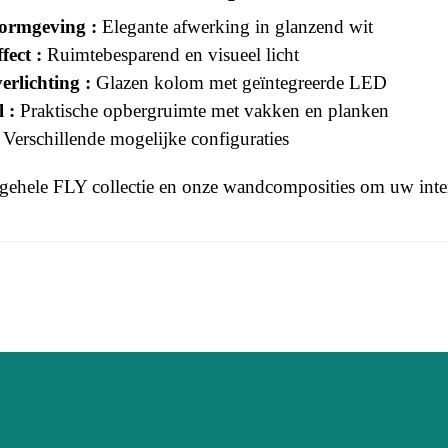
ormgeving :
Elegante afwerking in glanzend wit
fect :
Ruimtebesparend en visueel licht
erlichting :
Glazen kolom met geïntegreerde LED
 :
Praktische opbergruimte met vakken en planken
Verschillende mogelijke configuraties
 gehele
FLY
collectie en onze
wandcomposities
om uw inter
 this time.
3664573006547
n To Review
Volwassen
FLY
Wit