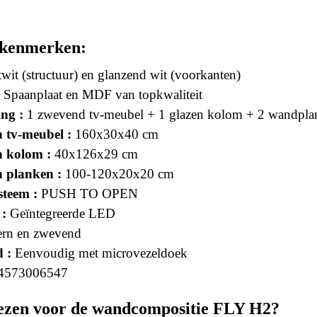
 kenmerken:
it (structuur) en glanzend wit (voorkanten)
Spaanplaat en MDF van topkwaliteit
ng :
1 zwevend tv-meubel + 1 glazen kolom + 2 wandpla
 tv-meubel :
160x30x40 cm
 kolom :
40x126x29 cm
 planken :
100-120x20x20 cm
teem :
PUSH TO OPEN
 :
Geïntegreerde LED
rn en zwevend
 :
Eenvoudig met microvezeldoek
4573006547
zen voor de wandcompositie FLY H2?