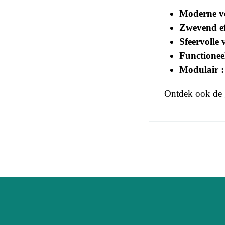
Moderne v
Zwevend ef
Sfeervolle v
Functioneel
Modulair :
Ontdek ook de
No comment at
EAN
You Must Logi
Leeftijd
Collectie
Kleuren