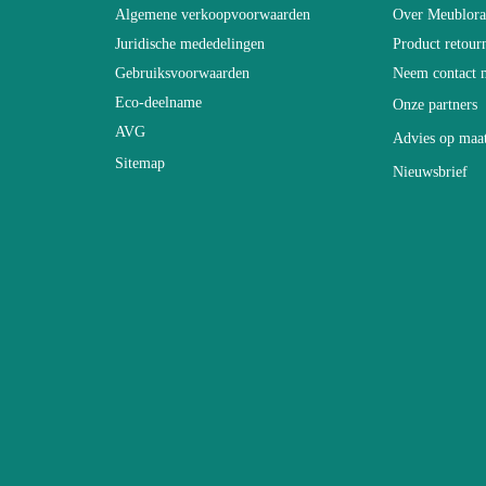
Algemene verkoopvoorwaarden
Over Meublor
Juridische mededelingen
Product retour
ntal dagen)
21
Gebruiksvoorwaarden
Neem contact 
Eco-deelname
Onze partners
L160xH190xP40
AVG
Advies op maa
Sitemap
Nieuwsbrief
Elektrisch
Niet stapelbaar
Eenvoudig te reinigen met een vochtige
Vast
2 jaar