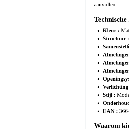
aanvullen.
Technische
Kleur :
Matw
Structuur :
Samenstelli
Afmetingen
Afmetingen
Afmetingen
Openingsys
Verlichting
Stijl :
Mode
Onderhoud
EAN :
366
Waarom kie