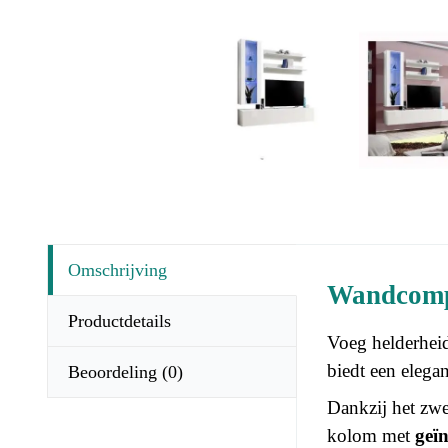
Omschrijving
Wandcompo
Productdetails
Voeg helderhei
biedt een elegan
Beoordeling
(0)
Dankzij het zwe
kolom met
geï