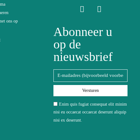
ama
neren
met ons op
Abonneer u
op de
t
nieuwsbrief
 microvezeldoek
Versturen
Enim quis fugiat consequat elit minim
nisi eu occaecat occaecat deserunt aliquip
nisi ex deserunt.