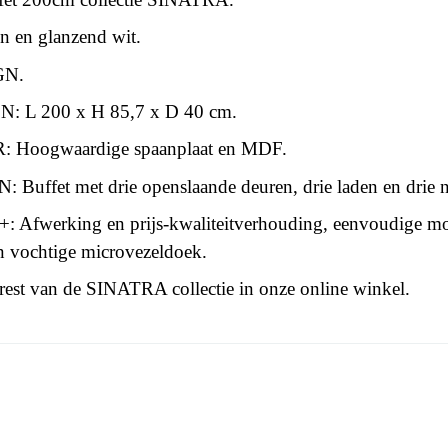
 en glanzend wit.
GN.
 L 200 x H 85,7 x D 40 cm.
Hoogwaardige spaanplaat en MDF.
uffet met drie openslaande deuren, drie laden en drie n
Afwerking en prijs-kwaliteitverhouding, eenvoudige mon
n vochtige microvezeldoek.
est van de SINATRA collectie in onze online winkel.
 this time.
3664573045560
n To Review
Volwassen