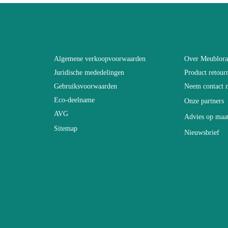
SINATRA
Bruin - Hout
Algemene verkoopvoorwaarden
Over Meublor
Juridische mededelingen
Product retour
ntal dagen)
30
Gebruiksvoorwaarden
Neem contact 
Eco-deelname
Onze partners
200x85x40
AVG
Advies op maa
Sitemap
Nieuwsbrief
Niet-elektrisch
Niet stapelbaar
Eenvoudig te reinigen met een vochtige