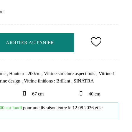
on
AJOUTER AU PANIER
lanc
,
Hauteur : 200cm
,
Vitrine structure aspect bois
,
Vitrine 1
trine design
,
Vitrine finitions : Brillant
,
SINATRA
67 cm
40 cm
00 sur lundi
pour une livraison
entre le
12.08.2026
et le