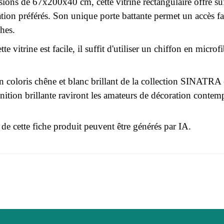
ions de 67x200x40 cm, cette vitrine rectangulaire offre su
ation préférés. Son unique porte battante permet un accès f
ches.
ette vitrine est facile, il suffit d'utiliser un chiffon en mi
n coloris chêne et blanc brillant de la collection SINATRA 
nition brillante raviront les amateurs de décoration contem
 de cette fiche produit peuvent être générés par IA.
r le moment.
3664573045553
 connecter pour laisser un avis
Adulte
SINATRA