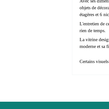
Avec ses dimens
objets de décor
étagères et 6 ni
L'entretien de c
rien de temps.
La vitrine desig
moderne et sa fi
Certains visuels
Pas d'avis pou
EAN
Vous devez vous
Age
Collection