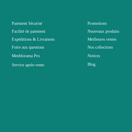
Coloris
Paiement Sécurisé
Promotions
Facilité de paiement
Nouveaux produits
Dimensions
Expéditions & Livraisons
Meilleures ventes
Foire aux questions
Nos collections
Electrique
Meublorama Pro
Notices
Blog
Service après-vente
Empilable
Entretien
Fixe
Garantie