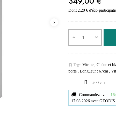
349,00 €
Dont 2,20 € d'éco-participati
Vitrine
,
Chêne et b
bookmark_border
Tags:
porte
,
Longueur : 67cm
,
Vi
200 cm
Commandez avant
16:
17.08.2026
avec
GEODIS