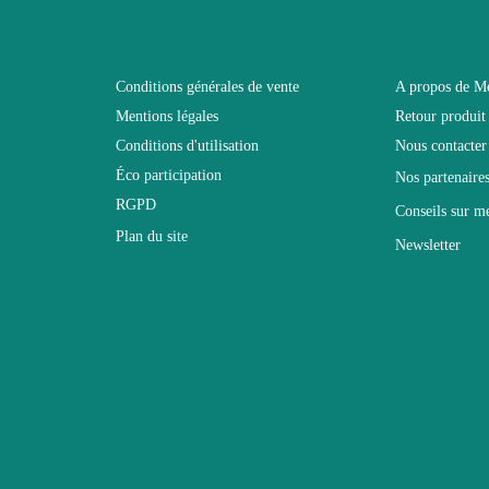
Blanc
Conditions générales de vente
A propos de M
Mentions légales
Retour produit
67x200x40
Conditions d'utilisation
Nous contacter
Éco participation
Nos partenaire
Non électrique
RGPD
Conseils sur m
Plan du site
Newsletter
Non Empilable
Facile d'entretien avec un microfibre humide
Fixe
2 ans