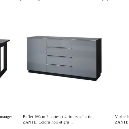
ZANTE
Noir
35x91x37
Non électrique
Non Empilable
Facile d'entretien avec un microfibre humide
Prix
Prix
Fixe
à manger
Buffet 160cm 2 portes et 4 tiroirs collection
Vitrine h
ZANTE. Coloris noir et gris...
ZANTE. C