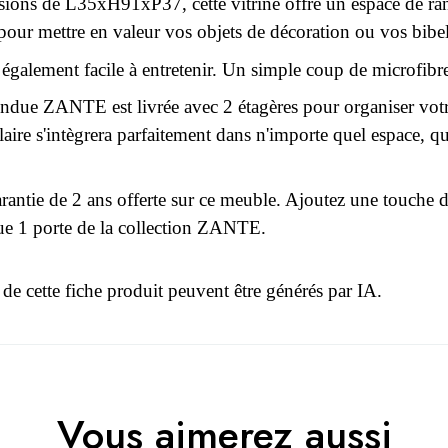
ions de L35xH91xP37, cette vitrine offre un espace de ran
 pour mettre en valeur vos objets de décoration ou vos bibel
t également facile à entretenir. Un simple coup de microfibr
endue ZANTE est livrée avec 2 étagères pour organiser vot
aire s'intègrera parfaitement dans n'importe quel espace, qu
arantie de 2 ans offerte sur ce meuble. Ajoutez une touche de
ue 1 porte de la collection ZANTE.
 de cette fiche produit peuvent être générés par IA.
r le moment.
3664573043016
Vous aimerez aussi
 connecter pour laisser un avis
Adulte