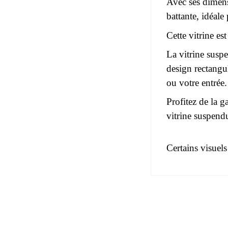
Avec ses dimens
battante, idéale
Cette vitrine es
La vitrine susp
design rectangul
ou votre entrée.
Profitez de la g
vitrine suspend
Certains visuels
Pas d'avis pou
EAN
Vous devez vous
Age