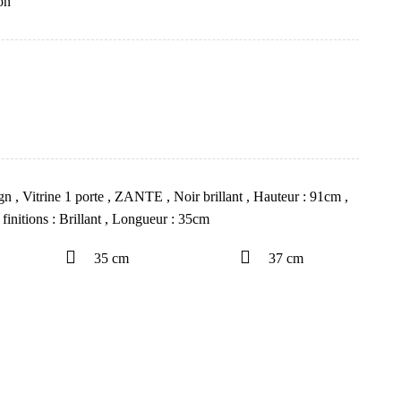
on
ign
,
Vitrine 1 porte
,
ZANTE
,
Noir brillant
,
Hauteur : 91cm
,
 finitions : Brillant
,
Longueur : 35cm
35 cm
37 cm