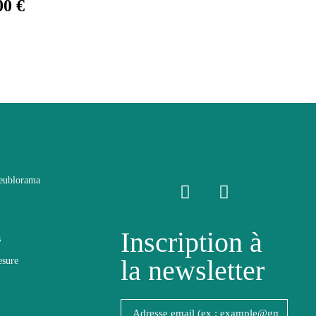
00 €
eublorama
Inscription à
s
la newsletter
esure