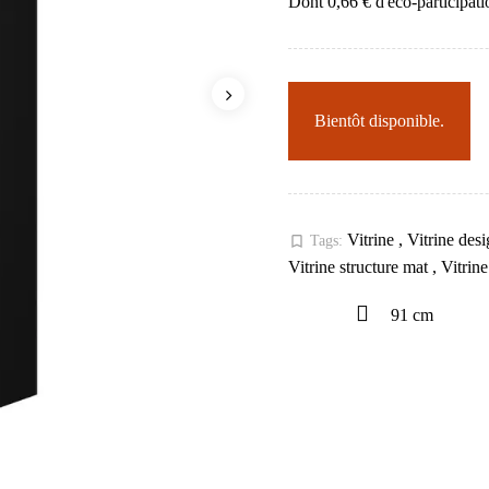
Dont 0,66 € d'éco-participati
Bientôt disponible.
Vitrine
,
Vitrine des
bookmark_border
Tags:
Vitrine structure mat
,
Vitrine
91 cm