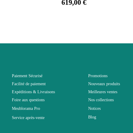
619,00 €
Garantie
Hauteur
Largeur
Longueur
Pliable
Paiement Sécurisé
Promotions
Facilité de paiement
Nouveaux produits
Profondeur
Expéditions & Livraisons
Meilleures ventes
Foire aux questions
Nos collections
Relevable
Meublorama Pro
Notices
Blog
Service après-vente
Structure