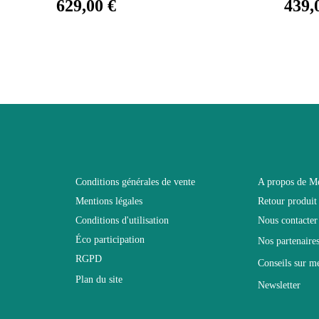
629,00 €
439,
2 ans
91
35
35
Non pliable
Conditions générales de vente
A propos de M
Mentions légales
Retour produit
37
Conditions d'utilisation
Nous contacter
Éco participation
Nos partenaire
RGPD
Non relevable
Conseils sur m
Plan du site
Newsletter
Panneaux de particules et MDF de première qualité