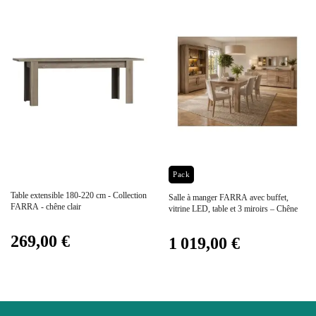
Collection
FARRA
Coloris
Marron - Bois
Dimensions
120x195x47
Electrique
Non électrique
Prix
Prix
Pack
Table extensible 180-220 cm - Collection
Empilable
Non Empilable
Salle à manger FARRA avec buffet,
FARRA - chêne clair
vitrine LED, table et 3 miroirs – Chêne
269,00 €
Facile d'entretien avec un
1 019,00 €
Entretien
microfibre humide
Fixe
Non fixe