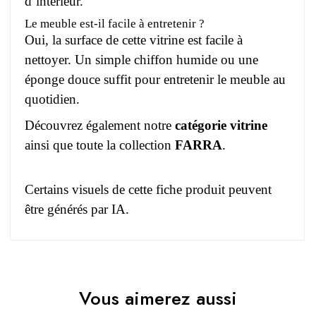
d’intérieur.
Le meuble est-il facile à entretenir ?
Oui, la surface de cette vitrine est facile à
nettoyer. Un simple chiffon humide ou une
éponge douce suffit pour entretenir le meuble au
quotidien.
Découvrez également notre
catégorie vitrine
ainsi que toute la collection
FARRA
.
Certains visuels de cette fiche produit peuvent
être générés par IA.
Pas d'avis pour le moment.
EAN
3664573030795
Vous aimerez aussi
Vous devez vous connecter pour laisser un avis
Age
Adulte