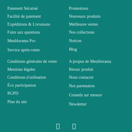
Paiement Sécurisé
Promotions
Garantie
2 ans
Facilité de paiement
Nouveaux produits
Expéditions & Livraisons
Meilleures ventes
Hauteur
195
Foire aux questions
Nos collections
Meublorama Pro
Notices
Largeur
47
Blog
Service après-vente
Conditions générales de vente
A propos de Meublorama
Longueur
120
Mentions légales
Retour produit
Conditions d'utilisation
Nous contacter
Pliable
Non pliable
Éco participation
Nos partenaires
RGPD
Conseils sur mesure
Profondeur
47
Plan du site
Newsletter
Relevable
Non relevable