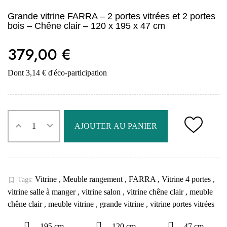
Grande vitrine FARRA – 2 portes vitrées et 2 portes
bois – Chêne clair – 120 x 195 x 47 cm
379,00 €
Dont 3,14 € d'éco-participation
AJOUTER AU PANIER
Vitrine
,
Meuble rangement
,
FARRA
,
Vitrine 4 portes
,
bookmark_border
Tags:
vitrine salle à manger
,
vitrine salon
,
vitrine chêne clair
,
meuble
chêne clair
,
meuble vitrine
,
grande vitrine
,
vitrine portes vitrées
195 cm
120 cm
47 cm