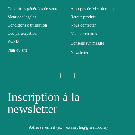
Conditions générales de vente
A propos de Meublorama
Pliable
Non pliable
Mentions légales
Retour produit
Conditions d'utilisation
Nous contacter
Profondeur
90
Éco participation
Nos partenaires
RGPD
Conseils sur mesure
Relevable
Non relevable
Plan du site
Newsletter
Panneaux de particules et
Structure
MDF de première qualité
Style du
Inscription à la
Design
meuble
newsletter
Type de
Table
meuble