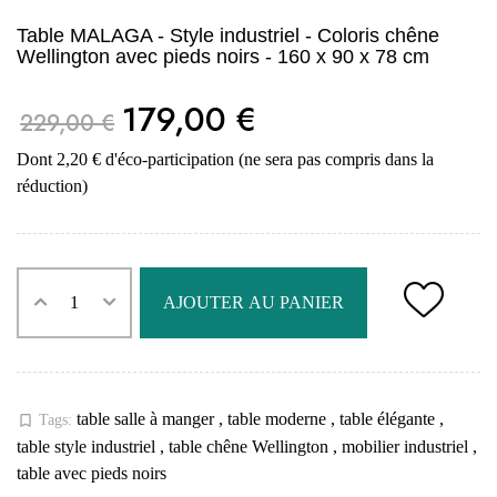
Table MALAGA - Style industriel - Coloris chêne
Wellington avec pieds noirs - 160 x 90 x 78 cm
179,00 €
229,00 €
Dont 2,20 € d'éco-participation (ne sera pas compris dans la
réduction)
AJOUTER AU PANIER
table salle à manger
,
table moderne
,
table élégante
,
bookmark_border
Tags:
table style industriel
,
table chêne Wellington
,
mobilier industriel
,
table avec pieds noirs