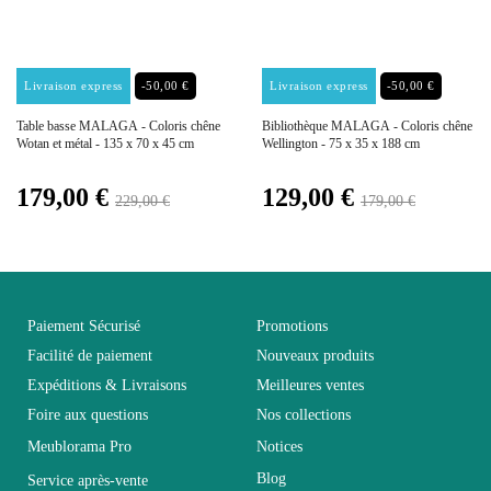
Empilable
Non Empilable
Prix
Prix
Livraison express
-50,00 €
Livraison express
-50,00 €
Facile d'entretien avec un
Entretien
Table basse MALAGA - Coloris chêne
Bibliothèque MALAGA - Coloris chêne
microfibre humide
Wotan et métal - 135 x 70 x 45 cm
Wellington - 75 x 35 x 188 cm
Prix de base
Prix de base
179,00 €
129,00 €
Fixe
229,00 €
Non fixe
179,00 €
Garantie
2 ans
Paiement Sécurisé
Promotions
Hauteur
78
Facilité de paiement
Nouveaux produits
Expéditions & Livraisons
Meilleures ventes
Largeur
90
Foire aux questions
Nos collections
Meublorama Pro
Notices
Longueur
160
Blog
Service après-vente