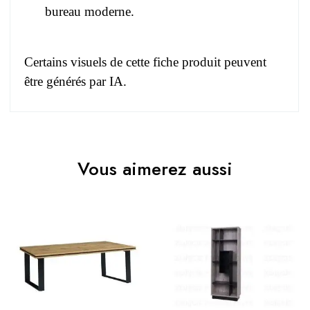
bureau moderne.
Certains visuels de cette fiche produit peuvent
être générés par IA.
Pas d'avis pour le moment.
EAN
3664573039439
Vous aimerez aussi
Vous devez vous connecter pour laisser un avis
Age
Adulte et Enfant
Collection
MALAGA
Coloris
Marron - Bois
Electrique
Non électrique