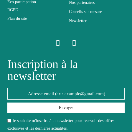
Éco participation
Nos partenaires
Relevable
Non relevable
RGPD
Conseils sur mesure
Plan du site
Newsletter
Panneaux de particules et
Structure
MDF de première qualité
Style du
Design
meuble
Inscription à la
newsletter
Type de
Table de chevet
meuble
Unité par lot
A l'unité
Envoyer
Aspect
Mat
Je souhaite m'inscrire à la newsletter pour recevoir des offres
exclusives et les dernières actualités.