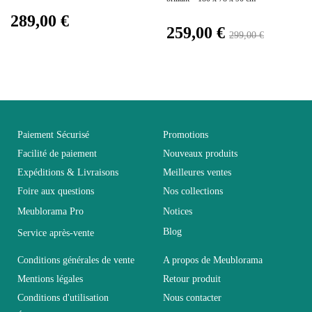
289,00 €
Facile d'entretien avec un
Entretien
Prix de base
259,00 €
microfibre humide
299,00 €
Fixe
Non fixe
Garantie
2 ans
Paiement Sécurisé
Promotions
Facilité de paiement
Nouveaux produits
Hauteur
42
Expéditions & Livraisons
Meilleures ventes
Foire aux questions
Nos collections
Longueur
45
Meublorama Pro
Notices
Blog
Service après-vente
Pliable
Non pliable
Conditions générales de vente
A propos de Meublorama
Mentions légales
Retour produit
Profondeur
71
Conditions d'utilisation
Nous contacter