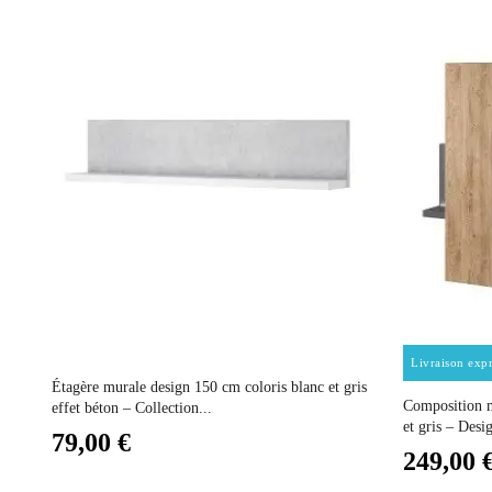
Coloris
Dimensions
Electrique
Empilable
Entretien
Prix
Livraison expr
Fixe
AME
Étagère murale design 150 cm coloris blanc et gris
Composition
effet béton – Collection...
et gris – Des
79,00 €
Garantie
249,00 