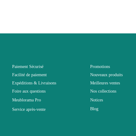
Hauteur
Largeur
Longueur
Pliable
Paiement Sécurisé
Promotions
Facilité de paiement
Nouveaux produits
Profondeur
Expéditions & Livraisons
Meilleures ventes
Foire aux questions
Nos collections
Relevable
Meublorama Pro
Notices
Blog
Service après-vente
Structure
Style du meu