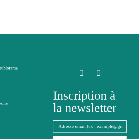
eublorama
Inscription à
s
la newsletter
esure
lité