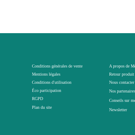
40
60
120
Non pliable
Conditions générales de vente
A propos de M
Mentions légales
Retour produit
60
Conditions d'utilisation
Nous contacter
Éco participation
Nos partenaire
Non relevable
RGPD
Conseils sur m
Plan du site
Newsletter
Panneaux de particules et MDF de première qua
ble
Design