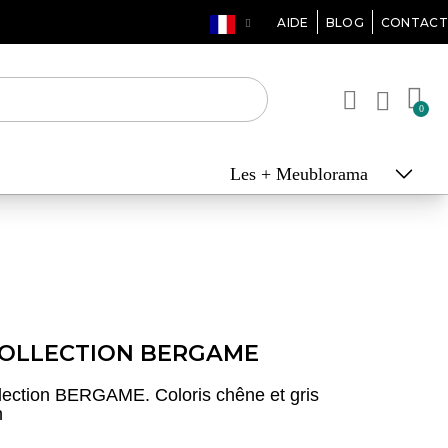
AIDE
BLOG
CONTACT
Les + Meublorama
COLLECTION BERGAME
llection BERGAME. Coloris chêne et gris
n