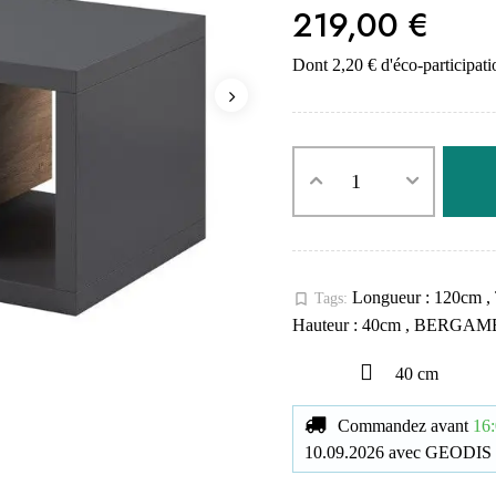
219,00 €
Dont 2,20 € d'éco-participati
Longueur : 120cm
,
bookmark_border
Tags:
Hauteur : 40cm
,
BERGAM
40 cm
Commandez avant
16:
10.09.2026
avec
GEODIS