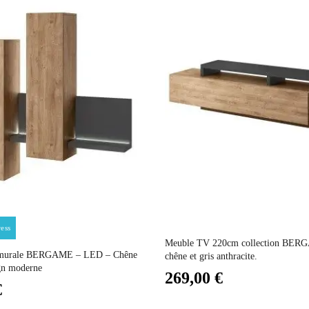
Marron - Bois
120x40x60
Non électrique
Non Empilable
Facile d'entretien avec un microfibre humide
Prix
Prix
ess
Non fixe
Meuble TV 220cm collection BERG
 murale BERGAME – LED – Chêne
chêne et gris anthracite.
ign moderne
269,00 €
2 ans
€