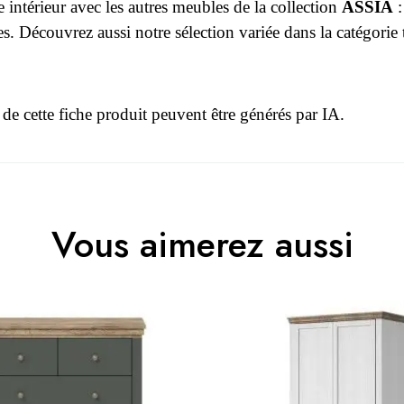
 intérieur avec les autres meubles de la collection
ASSIA
es
. Découvrez aussi notre sélection variée dans la
catégorie 
 de cette fiche produit peuvent être générés par IA.
r le moment.
3664573040916
Vous aimerez aussi
 connecter pour laisser un avis
Adulte
ASSIA
Blanc
110x50x60