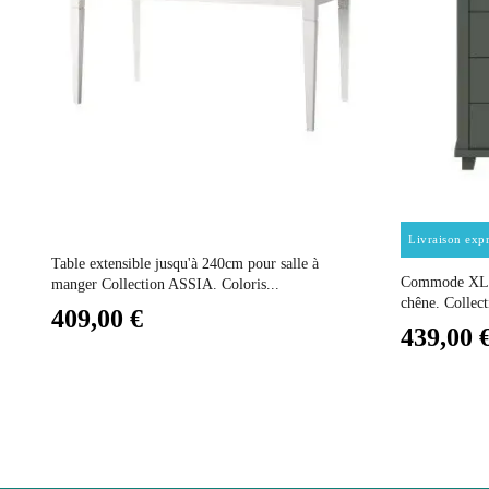
Electrique
Empilable
Entretien
Prix
Livraison expr
Fixe
Table extensible jusqu'à 240cm pour salle à
Commode XL de
manger Collection ASSIA. Coloris...
chêne. Collec
409,00 €
Garantie
439,00 
Hauteur
Largeur