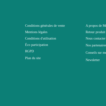
110
Non pliable
Conditions générales de vente
A propos de M
Mentions légales
Retour produit
60
Conditions d'utilisation
Nous contacter
Éco participation
Nos partenaire
Non relevable
RGPD
Conseils sur m
Plan du site
Newsletter
Panneaux de particules et MDF de première qua
ble
Classique
le
Table basse
Mat