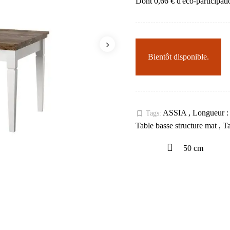
Dont 0,66 € d'éco-participati
Bientôt disponible.
ASSIA
,
Longueur 
bookmark_border
Tags:
Table basse structure mat
,
Ta
50 cm