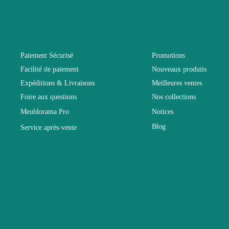
Longueur
Pliable
Paiement Sécurisé
Promotions
Facilité de paiement
Nouveaux produits
Profondeur
Expéditions & Livraisons
Meilleures ventes
Foire aux questions
Nos collections
Relevable
Meublorama Pro
Notices
Blog
Service après-vente
Structure
Style du meu
Type de meub
Aspect