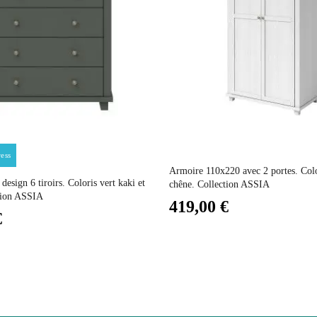
Non électrique
Non Empilable
Facile d'entretien avec un microfibre humide
Prix
Prix
ess
Non fixe
Armoire 110x220 avec 2 portes. Colo
sign 6 tiroirs. Coloris vert kaki et
chêne. Collection ASSIA
tion ASSIA
419,00 €
2 ans
€
50
60