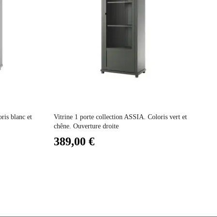
Prix
L
ris blanc et
Vitrine 1 porte collection ASSIA. Coloris vert et
Vit
chêne. Ouverture droite
125
389,00 €
5