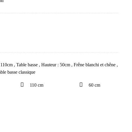
on
: 110cm
,
Table basse
,
Hauteur : 50cm
,
Frêne blanchi et chêne
,
ble basse classique
110 cm
60 cm