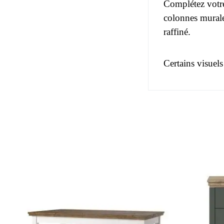
Complétez votre
colonnes mural
raffiné.
Certains visuels
Pas d'avis pou
EAN
Vous devez vous
Age
Collection
Coloris
Dimensions