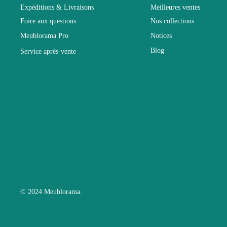
Expéditions & Livraisons
Meilleures ventes
Foire aux questions
Nos collections
Electrique
Meublorama Pro
Notices
Blog
Service après-vente
Empilable
Entretien
Fixe
Garantie
Hauteur
© 2024 Meublorama.
Largeur