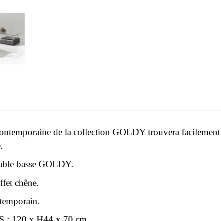
contemporaine de la collection GOLDY trouvera facilement s
.
able basse GOLDY.
fet chêne.
temporain.
: 120 x H44 x 70 cm.