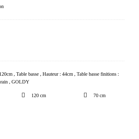
on
 120cm
,
Table basse
,
Hauteur : 44cm
,
Table basse finitions :
orain
,
GOLDY
120 cm
70 cm