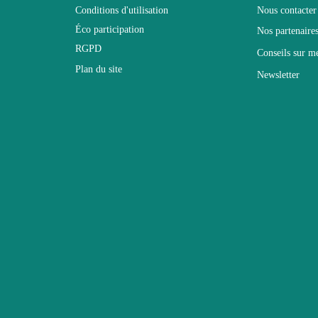
Conditions d'utilisation
Nous contacter
Éco participation
Nos partenaire
Non électrique
RGPD
Conseils sur m
Plan du site
Newsletter
Non Empilable
Facile d'entretien avec un microfibre humide
Non fixe
2 ans
44
70