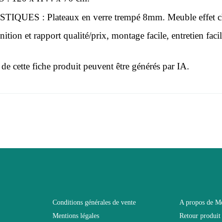
IQUES : Plateaux en verre trempé 8mm. Meuble effet c
tion et rapport qualité/prix, montage facile, entretien faci
 de cette fiche produit peuvent être générés par IA.
r le moment.
3664573038630
 connecter pour laisser un avis
Adulte
GOLDY
Marron - Bois
Conditions générales de vente
A propos de M
Mentions légales
Retour produit
120x44x70