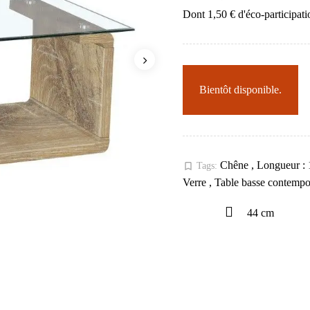
Dont 1,50 € d'éco-participati
Bientôt disponible.
Chêne
,
Longueur :
bookmark_border
Tags:
Verre
,
Table basse contemp
44 cm