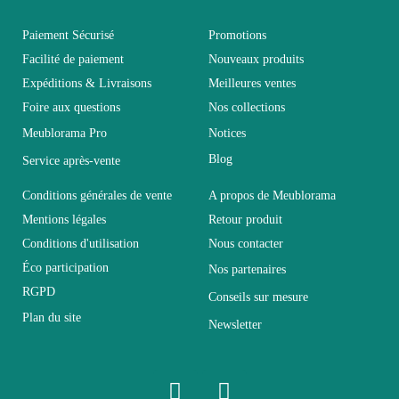
Paiement Sécurisé
Promotions
Garantie
2 ans
Facilité de paiement
Nouveaux produits
Expéditions & Livraisons
Meilleures ventes
Hauteur
41
Foire aux questions
Nos collections
Meublorama Pro
Notices
Largeur
56
Blog
Service après-vente
Conditions générales de vente
A propos de Meublorama
Longueur
90
Mentions légales
Retour produit
Conditions d'utilisation
Nous contacter
Pliable
Non pliable
Éco participation
Nos partenaires
RGPD
Conseils sur mesure
Profondeur
56
Plan du site
Newsletter
Relevable
Non relevable