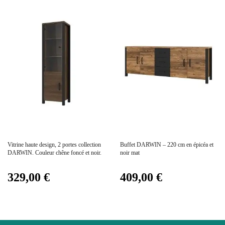
Collection
DARWIN
Coloris
Marron - Bois
Dimensions
90x41x56
Electrique
Non électrique
Prix
Prix
Vitrine haute design, 2 portes collection
Buffet DARWIN – 220 cm en épicéa et
Empilable
Non Empilable
DARWIN. Couleur chêne foncé et noir.
noir mat
329,00 €
409,00 €
Facile d'entretien avec un
Entretien
microfibre humide
Fixe
Non fixe