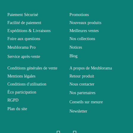
Vous devez vous connecter pour laisser un avis
Age
Adulte
Paiement Sécurisé
Promotions
Facilité de paiement
Nouveaux produits
Expéditions & Livraisons
Meilleures ventes
Collection
WINDSOR
Foire aux questions
Nos collections
Meublorama Pro
Notices
Coloris
Gris
Blog
Service après-vente
Dimensions
107x45x60
Conditions générales de vente
A propos de Meublorama
Mentions légales
Retour produit
Conditions d'utilisation
Nous contacter
Electrique
Non électrique
Éco participation
Nos partenaires
RGPD
Conseils sur mesure
Empilable
Non Empilable
Plan du site
Newsletter
Facile d'entretien avec un
Entretien
microfibre humide