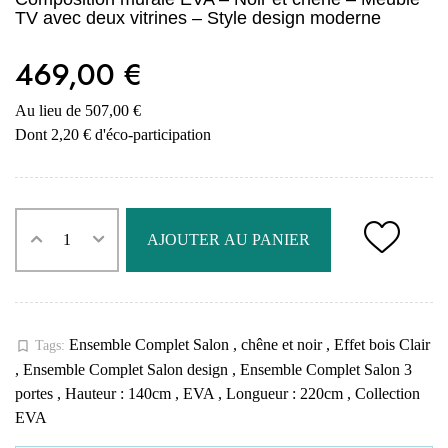
TV avec deux vitrines – Style design moderne
469,00 €
Au lieu de 507,00 €
Dont 2,20 € d'éco-participation
AJOUTER AU PANIER
Ensemble Complet Salon
,
chêne et noir
,
Effet bois Clair
bookmark_border
Tags:
,
Ensemble Complet Salon design
,
Ensemble Complet Salon 3
portes
,
Hauteur : 140cm
,
EVA
,
Longueur : 220cm
,
Collection
EVA