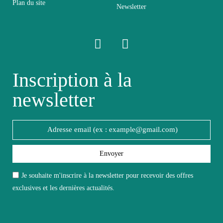
Plan du site
Newsletter
Relevable
Non relevable
Panneaux de particules et
Structure
MDF de première qualité
Inscription à la
newsletter
Style du
Design
meuble
Type de
Ensemble Complet Salon
meuble
Envoyer
Je souhaite m'inscrire à la newsletter pour recevoir des offres
Unité par
exclusives et les dernières actualités.
A l'unité
lot