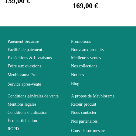
139,00 €
Entretien
169,00 €
microfibre humide
Fixe
Fixe
Paiement Sécurisé
Promotions
Garantie
2 ans
Facilité de paiement
Nouveaux produits
Expéditions & Livraisons
Meilleures ventes
Hauteur
140
Foire aux questions
Nos collections
Meublorama Pro
Notices
Largeur
35
Blog
Service après-vente
Conditions générales de vente
A propos de Meublorama
Longueur
220
Mentions légales
Retour produit
Conditions d'utilisation
Nous contacter
Pliable
Non pliable
Éco participation
Nos partenaires
RGPD
Conseils sur mesure
Profondeur
35