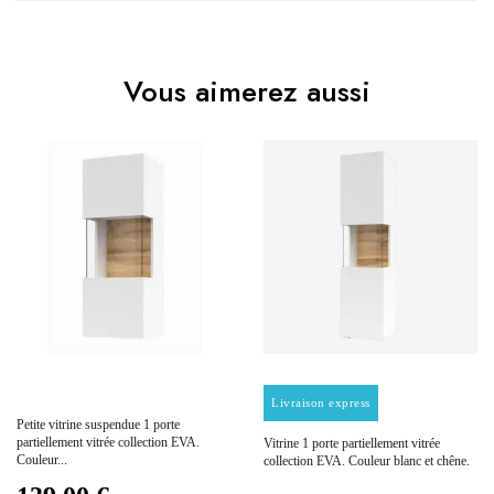
Pas d'avis pour le moment.
EAN
3664573044983
Vous aimerez aussi
Vous devez vous connecter pour laisser un avis
Age
Adulte
Collection
EVA
Coloris
Noir
Dimensions
220x140x35
Electrique
Non électrique
Prix
Prix
Livraison express
Petite vitrine suspendue 1 porte
Empilable
Non Empilable
partiellement vitrée collection EVA.
Vitrine 1 porte partiellement vitrée
Couleur...
collection EVA. Couleur blanc et chêne.
Facile d'entretien avec un