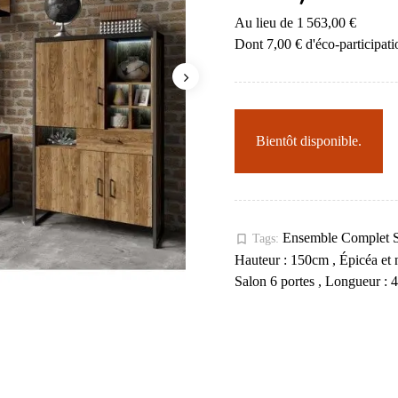
Au lieu de 1 563,00 €
Dont 7,00 € d'éco-participati
Bientôt disponible.
Ensemble Complet 
bookmark_border
Tags:
Hauteur : 150cm
,
Épicéa et 
Salon 6 portes
,
Longueur :