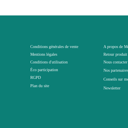
 connecter pour laisser un avis
Adulte
ANAFI
Marron - Bois
Conditions générales de vente
A propos de M
Mentions légales
Retour produit
400x150x45
Conditions d'utilisation
Nous contacter
Éco participation
Nos partenaire
Electrique
RGPD
Conseils sur m
Plan du site
Newsletter
Non Empilable
Facile d'entretien avec un microfibre humi
Non fixe