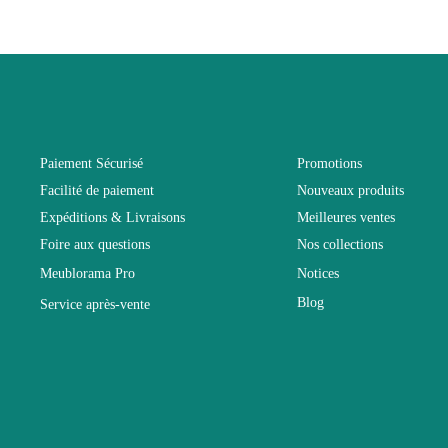
Vous devez vous
Age
Collection
Coloris
Paiement Sécurisé
Promotions
Facilité de paiement
Nouveaux produits
Dimensions
Expéditions & Livraisons
Meilleures ventes
Foire aux questions
Nos collections
Electrique
Meublorama Pro
Notices
Blog
Service après-vente
Empilable
Entretien
Fixe