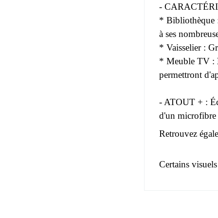
- CARACTÉRI
* Bibliothèque 
à ses nombreuse
* Vaisselier : 
* Meuble TV :
permettront d'ap
- ATOUT + : Écla
d'un microfibre
Retrouvez égale
Certains visuels
Pas d'avis pou
EAN