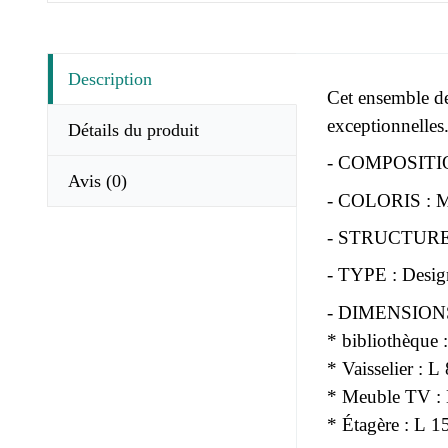
Description
Cet ensemble de
exceptionnelles
Détails du produit
- COMPOSITION 
Avis
(0)
- COLORIS : Me
- STRUCTURE : 
- TYPE : Desig
- DIMENSIONS
* bibliothèque
* Vaisselier : 
* Meuble TV : 
* Étagère : L 1