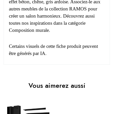
effet béton, chêne, gris ardoise. Associez-le aux
autres meubles de la
collection RAMOS
pour
créer un salon harmonieux. Découvrez aussi
toutes nos inspirations dans la
catégorie
Composition murale
.
Certains visuels de cette fiche produit peuvent
être générés par IA.
Pas d'avis pour le moment.
EAN
3664573043894
Vous aimerez aussi
Vous devez vous connecter pour laisser un avis
Age
Adulte
Collection
RAMOS