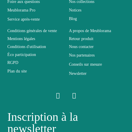
Foire aux questions
Nos collections
Hauteur
180
Meublorama Pro
Notices
Blog
Service après-vente
Largeur
41
Conditions générales de vente
A propos de Meublorama
Longueur
270
Mentions légales
Retour produit
Conditions d'utilisation
Nous contacter
Éco participation
Pliable
Non pliable
Nos partenaires
RGPD
Conseils sur mesure
Plan du site
Profondeur
41
Newsletter
Relevable
Non relevable
Panneaux de particules et
Structure
Inscription à la
MDF de première qualité
newsletter