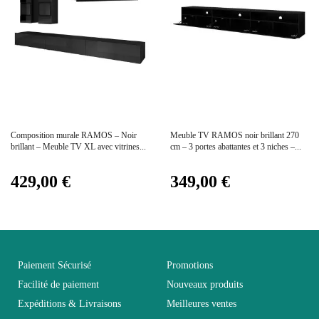
Coloris
Noir
Dimensions
L270xH180xP41
Electrique
Electrique
Prix
Prix
Composition murale RAMOS – Noir
Meuble TV RAMOS noir brillant 270
Empilable
Non Empilable
brillant – Meuble TV XL avec vitrines...
cm – 3 portes abattantes et 3 niches –...
429,00 €
349,00 €
Facile d'entretien avec un
Entretien
microfibre humide
Fixe
Fixe
Paiement Sécurisé
Promotions
Garantie
2 ans
Facilité de paiement
Nouveaux produits
Expéditions & Livraisons
Meilleures ventes