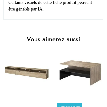
Certains visuels de cette fiche produit peuvent
être générés par IA.
Pas d'avis pour le moment.
EAN
3664573043801
Vous aimerez aussi
Vous devez vous connecter pour laisser un avis
Age
Adulte
Collection
RAMOS
Coloris
Gris
Dimensions
270x42x41
Electrique
Non électrique
Prix
Prix
Livraison express