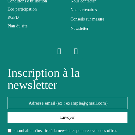
Conditions d'utilisation
Nous contacter
Éco participation
Nos partenaires
Pliable
Non pliable
RGPD
Conseils sur mesure
Plan du site
Newsletter
Profondeur
41
Relevable
Non relevable
Panneaux de
Inscription à la
Structure
particules et MDF
newsletter
de première qualité
Style du meuble
Design
Type de meuble
Meuble TV - Hifi
Envoyer
Je souhaite m'inscrire à la newsletter pour recevoir des offres