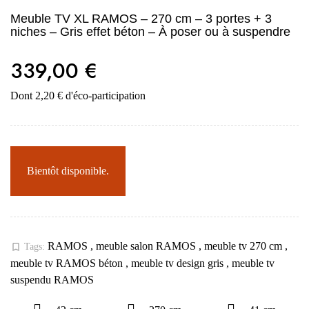
Meuble TV XL RAMOS – 270 cm – 3 portes + 3
niches – Gris effet béton – À poser ou à suspendre
339,00 €
Dont 2,20 € d'éco-participation
Bientôt disponible.
RAMOS
,
meuble salon RAMOS
,
meuble tv 270 cm
,
bookmark_border
Tags:
meuble tv RAMOS béton
,
meuble tv design gris
,
meuble tv
suspendu RAMOS