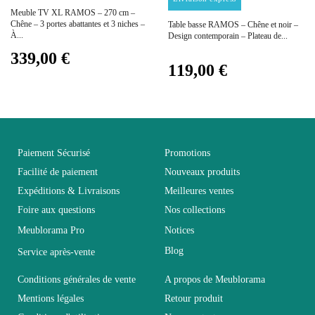
Meuble TV XL RAMOS – 270 cm –
Empilable
Non Empilable
Chêne – 3 portes abattantes et 3 niches –
Table basse RAMOS – Chêne et noir –
À...
Design contemporain – Plateau de...
339,00 €
Facile d'entretien
119,00 €
Entretien
avec un microfibre
humide
Fixe
Non fixe
Paiement Sécurisé
Promotions
Facilité de paiement
Nouveaux produits
Garantie
2 ans
Expéditions & Livraisons
Meilleures ventes
Foire aux questions
Nos collections
Hauteur
42
Meublorama Pro
Notices
Blog
Service après-vente
Largeur
41
Conditions générales de vente
A propos de Meublorama
Mentions légales
Retour produit
Longueur
270