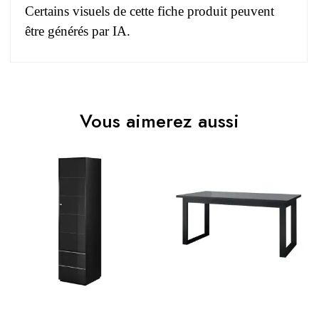
Certains visuels de cette fiche produit peuvent
être générés par IA.
Pas d'avis pour le moment.
EAN
3664573043047
Vous aimerez aussi
Vous devez vous connecter pour laisser un avis
Age
Adulte
Collection
ZANTE
Coloris
Noir
Dimensions
50x50x48
Electrique
Electrique
Prix
Prix