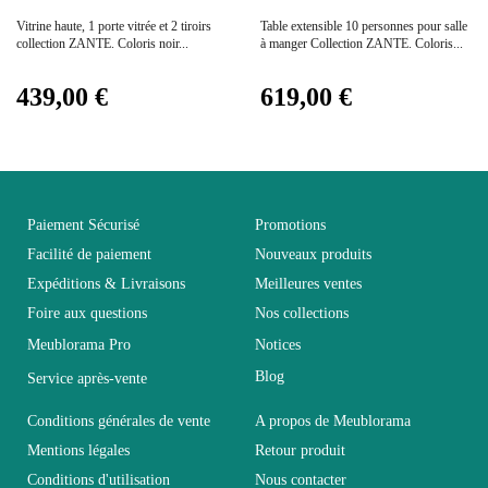
Vitrine haute, 1 porte vitrée et 2 tiroirs
Table extensible 10 personnes pour salle
Empilable
Non Empilable
collection ZANTE. Coloris noir...
à manger Collection ZANTE. Coloris...
439,00 €
619,00 €
Facile d'entretien
Entretien
avec un microfibre
humide
Fixe
Non fixe
Paiement Sécurisé
Promotions
Facilité de paiement
Nouveaux produits
Garantie
2 ans
Expéditions & Livraisons
Meilleures ventes
Foire aux questions
Nos collections
Hauteur
50
Meublorama Pro
Notices
Blog
Service après-vente
Largeur
48
Conditions générales de vente
A propos de Meublorama
Mentions légales
Retour produit
Longueur
50
Conditions d'utilisation
Nous contacter