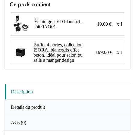
Ce pack contient
Éclairage LED blanc x1 -
19,00 €
x 1
2400AO01
Buffet 4 portes, collection
ISORA, blanc/gris effet
199,00 €
x 1
béton, idéal pour salon ou
salle à manger design
Description
Détails du produit
Avis
(0)