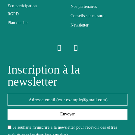
Éco participation
Nos partenaires
Pliable
Non pliable
RGPD
Conseils sur mesure
Plan du site
Newsletter
Profondeur
48
Relevable
Non relevable
Inscription à la
Panneaux de
Structure
particules et MDF
newsletter
de première qualité
Style du meuble
Design
Envoyer
Type de meuble
Meuble TV - Hifi
Je souhaite m'inscrire à la newsletter pour recevoir des offres
exclusives et les dernières actualités.