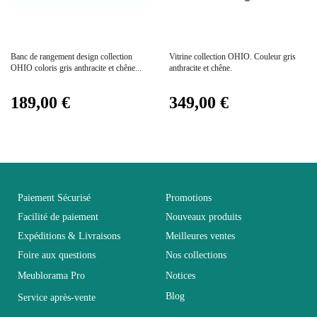
Electrique
Electrique
Prix
Prix
Banc de rangement design collection
Vitrine collection OHIO. Couleur gris
Empilable
Non Empilable
OHIO coloris gris anthracite et chêne...
anthracite et chêne.
189,00 €
349,00 €
Facile d'entretien
Entretien
avec un microfibre
humide
Fixe
Non fixe
Paiement Sécurisé
Promotions
Facilité de paiement
Nouveaux produits
Garantie
2 ans
Expéditions & Livraisons
Meilleures ventes
Foire aux questions
Nos collections
Hauteur
48
Meublorama Pro
Notices
Blog
Service après-vente
Largeur
39