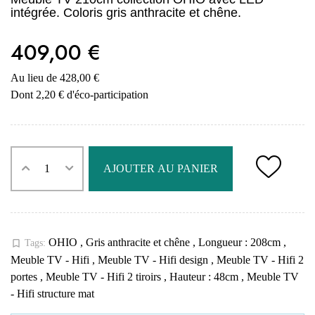
intégrée. Coloris gris anthracite et chêne.
409,00 €
Au lieu de 428,00 €
Dont 2,20 € d'éco-participation
AJOUTER AU PANIER
OHIO
,
Gris anthracite et chêne
,
Longueur : 208cm
,
bookmark_border
Tags:
Meuble TV - Hifi
,
Meuble TV - Hifi design
,
Meuble TV - Hifi 2
portes
,
Meuble TV - Hifi 2 tiroirs
,
Hauteur : 48cm
,
Meuble TV
- Hifi structure mat