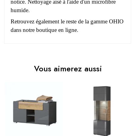
notice. Nettoyage aisé à l'aide d'un microfibre
humide.
Retrouvez également le reste de la gamme OHIO
dans notre boutique en ligne.
Pas d'avis pour le moment.
EAN
3664573038081
Vous aimerez aussi
Vous devez vous connecter pour laisser un avis
Age
Adulte
Collection
OHIO
Coloris
Gris
Dimensions
208x48x39