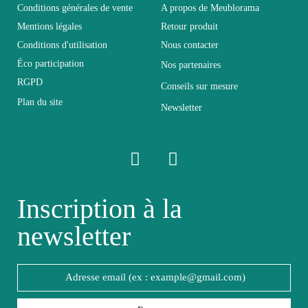
Conditions générales de vente
A propos de Meublorama
Mentions légales
Retour produit
Longueur
208
Conditions d'utilisation
Nous contacter
Éco participation
Nos partenaires
Pliable
Non pliable
RGPD
Conseils sur mesure
Plan du site
Newsletter
Profondeur
39
Relevable
Non relevable
Panneaux de
Inscription à la
Structure
particules et MDF
newsletter
de première qualité
Style du meuble
Design