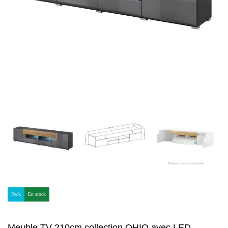
Pack
En stock
Meuble TV 210cm collection OHIO avec LED