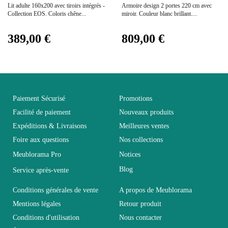
Lit adulte 160x200 avec tiroirs intégrés -
Armoire design 2 portes 220 cm avec
Empilable
Non Empilable
Collection EOS. Coloris chêne...
miroir. Couleur blanc brillant....
389,00 €
809,00 €
Facile d'entretien avec
Entretien
un microfibre humide
Fixe
Non fixe
Paiement Sécurisé
Promotions
Garantie
2 ans
Facilité de paiement
Nouveaux produits
Expéditions & Livraisons
Meilleures ventes
Foire aux questions
Nos collections
Hauteur
90
Meublorama Pro
Notices
Blog
Service après-vente
Largeur
186
Conditions générales de vente
A propos de Meublorama
Longueur
204
Mentions légales
Retour produit
Conditions d'utilisation
Nous contacter