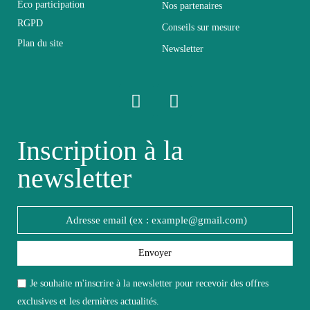
Éco participation
Pliable
Non pliable
Nos partenaires
RGPD
Conseils sur mesure
Plan du site
Profondeur
204
Newsletter
Relevable
Non relevable
Panneaux de particules
Inscription à la
Structure
et MDF de première
qualité
newsletter
Style du meuble
Design
Type de meuble
Lit
Envoyer
Je souhaite m'inscrire à la newsletter pour recevoir des offres
Unité par lot
A l'unité
exclusives et les dernières actualités.