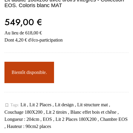
EOS. Coloris blanc MAT
549,00 €
Au lieu de 618,00 €
Dont 4,20 € d'éco-participation
Bientôt disponible.
Lit
,
Lit 2 Places
,
Lit design
,
Lit structure mat
,
bookmark_border
Tags:
Couchage 180X200
,
Lit 2 tiroirs
,
Blanc effet bois et chêne
,
Longueur : 204cm
,
EOS
,
Lit 2 Places 180X200
,
Chambre EOS
,
Hauteur : 90cm2 places