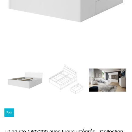
Pack
Lit adulte 180x200 avec tiroirs intégrés - Collection