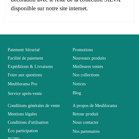
disponible sur notre site internet.
Pas d'avis pour le moment.
EAN
3664573046789
Vous devez vous connecter pour laisser un avis
Age
Adulte et Enfant
Paiement Sécurisé
Promotions
Facilité de paiement
Nouveaux produits
Expéditions & Livraisons
Meilleures ventes
Collection
SILVA
Foire aux questions
Nos collections
Meublorama Pro
Notices
Coloris
Marron - Bois
Blog
Service après-vente
Dimensions
90x17x17
Conditions générales de vente
A propos de Meublorama
Mentions légales
Retour produit
Conditions d'utilisation
Nous contacter
Electrique
Non électrique
Éco participation
Nos partenaires