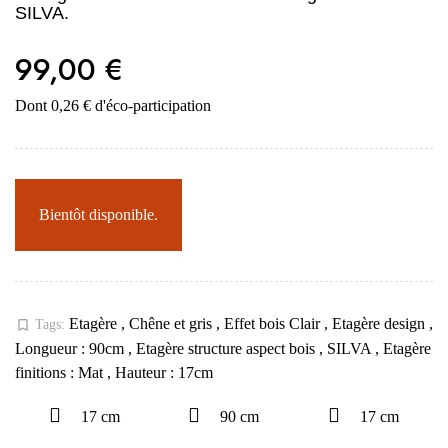
SILVA.
99,00 €
Dont 0,26 € d'éco-participation
Bientôt disponible.
Etagère
,
Chêne et gris
,
Effet bois Clair
,
Etagère design
,
bookmark_border
Tags:
Longueur : 90cm
,
Etagère structure aspect bois
,
SILVA
,
Etagère
finitions : Mat
,
Hauteur : 17cm
17 cm
90 cm
17 cm