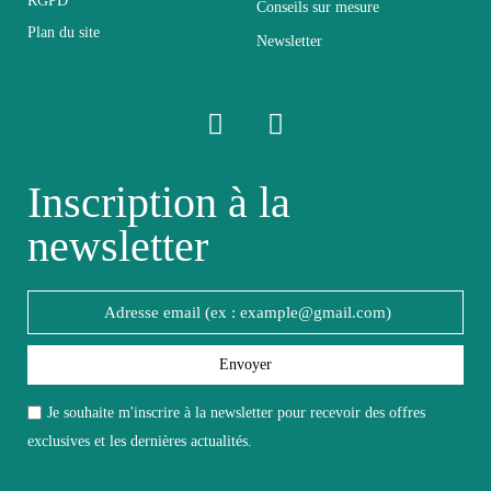
RGPD
Conseils sur mesure
Empilable
Non Empilable
Plan du site
Newsletter
Facile d'entretien avec un
Entretien
microfibre humide
Fixe
Fixe
Inscription à la
newsletter
Garantie
2 ans
Hauteur
17
Largeur
17
Envoyer
Je souhaite m'inscrire à la newsletter pour recevoir des offres
Longueur
90
exclusives et les dernières actualités.