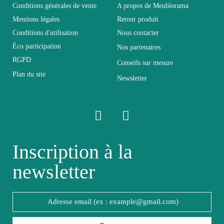
Dimensions
205x100x177
Conditions générales de vente
A propos de Meublorama
Mentions légales
Retour produit
Conditions d'utilisation
Nous contacter
Electrique
Non électrique
Éco participation
Nos partenaires
RGPD
Conseils sur mesure
Empilable
Non Empilable
Plan du site
Newsletter
Facile d'entretien avec
Entretien
un microfibre humide
Fixe
Non fixe
Inscription à la
newsletter
Garantie
2 ans
Hauteur
200