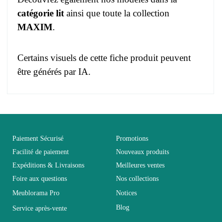
catégorie lit
ainsi que toute la collection
MAXIM
.
Certains visuels de cette fiche produit peuvent
être générés par IA.
Pas d'avis pour le moment.
EAN
3664573008947
Vous devez vous connecter pour laisser un avis
Age
Adulte
Paiement Sécurisé
Promotions
Facilité de paiement
Nouveaux produits
Expéditions & Livraisons
Meilleures ventes
Collection
MAXIM
Foire aux questions
Nos collections
Meublorama Pro
Notices
Coloris
Marron - Bois
Blog
Service après-vente