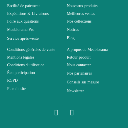
Garantie
2 ans
Facilité de paiement
Nouveaux produits
Expéditions & Livraisons
Meilleures ventes
Hauteur
101
Foire aux questions
Nos collections
Meublorama Pro
Notices
Longueur
207
Blog
Service après-vente
Conditions générales de vente
A propos de Meublorama
Pliable
Non pliable
Mentions légales
Retour produit
Conditions d'utilisation
Nous contacter
Profondeur
207
Éco participation
Nos partenaires
RGPD
Conseils sur mesure
Relevable
Non relevable
Plan du site
Newsletter
Panneaux de particules
Structure
et MDF de première
qualité