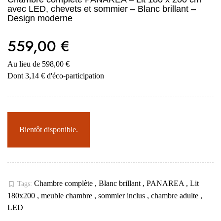
avec LED, chevets et sommier – Blanc brillant –
Design moderne
559,00 €
Au lieu de 598,00 €
Dont 3,14 € d'éco-participation
Bientôt disponible.
Chambre complète
,
Blanc brillant
,
PANAREA
,
Lit
bookmark_border
Tags:
180x200
,
meuble chambre
,
sommier inclus
,
chambre adulte
,
LED