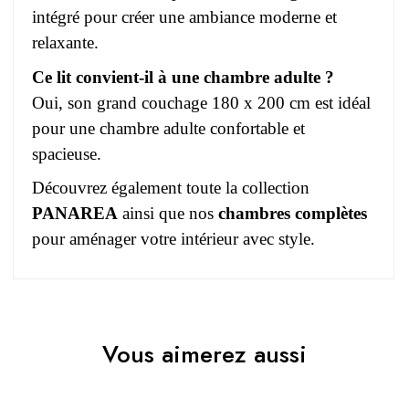
intégré pour créer une ambiance moderne et
relaxante.
Ce lit convient-il à une chambre adulte ?
Oui, son grand couchage 180 x 200 cm est idéal
pour une chambre adulte confortable et
spacieuse.
Découvrez également toute la collection
PANAREA
ainsi que nos
chambres complètes
pour aménager votre intérieur avec style.
Pas d'avis pour le moment.
EAN
3664573004147
Vous aimerez aussi
Vous devez vous connecter pour laisser un avis
Age
Adulte