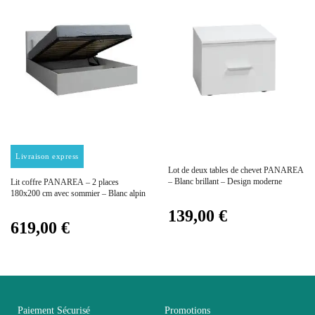
Collection
PANAREA
Coloris
Blanc
Dimensions
207x101x207
Electrique
Electrique
Prix
Prix
Livraison express
Lot de deux tables de chevet PANAREA
Empilable
Non Empilable
– Blanc brillant – Design moderne
Lit coffre PANAREA – 2 places
180x200 cm avec sommier – Blanc alpin
139,00 €
Facile d'entretien avec
Entretien
619,00 €
un microfibre humide
Fixe
Non fixe
Paiement Sécurisé
Promotions