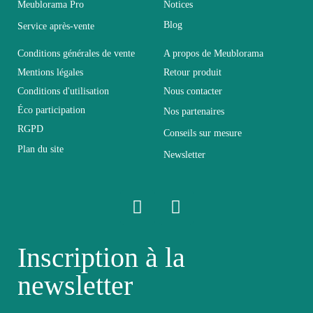
Meublorama Pro
Notices
Coloris
Blanc
Blog
Service après-vente
Dimensions
30x120x30
Conditions générales de vente
A propos de Meublorama
Mentions légales
Retour produit
Conditions d'utilisation
Nous contacter
Electrique
Non électrique
Éco participation
Nos partenaires
RGPD
Conseils sur mesure
Empilable
Non Empilable
Plan du site
Newsletter
Facile d'entretien avec un
Entretien
microfibre humide
Fixe
Fixe
Inscription à la
newsletter
Garantie
2 ans