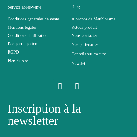
Longueur
280
Blog
Service après-vente
Conditions générales de vente
A propos de Meublorama
Pliable
Non pliable
Mentions légales
Retour produit
Conditions d'utilisation
Nous contacter
Profondeur
39
Éco participation
Nos partenaires
RGPD
Conseils sur mesure
Relevable
Non relevable
Plan du site
Newsletter
Panneaux de particules et
Structure
MDF de première qualité
Style du
Inscription à la
Design
meuble
newsletter
Type de
Ensemble Complet Salon
meuble