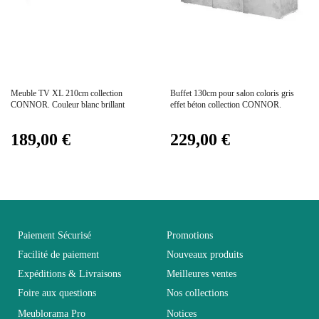
Dimensions
280x160x39
Electrique
Electrique
Prix
Prix
Meuble TV XL 210cm collection
Buffet 130cm pour salon coloris gris
Empilable
Non Empilable
CONNOR. Couleur blanc brillant
effet béton collection CONNOR.
189,00 €
229,00 €
Facile d'entretien avec un
Entretien
microfibre humide
Garantie
2 ans
Paiement Sécurisé
Promotions
Hauteur
160
Facilité de paiement
Nouveaux produits
Expéditions & Livraisons
Meilleures ventes
Largeur
39
Foire aux questions
Nos collections
Meublorama Pro
Notices