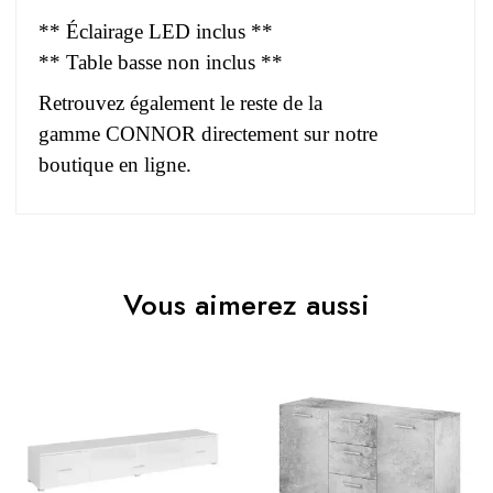
** Éclairage LED inclus **
** Table basse non inclus **
Retrouvez également le reste de la
gamme CONNOR directement sur notre
boutique en ligne.
Pas d'avis pour le moment.
EAN
3664573047632
Vous aimerez aussi
Vous devez vous connecter pour laisser un avis
Age
Adulte
Collection
CONNOR
Coloris
Marron - Bois