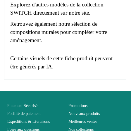
Explorez d'autres modèles de la collection
SWITCH
directement sur notre site.
Retrouvez également notre sélection de
compositions murales
pour compléter votre
aménagement.
Certains visuels de cette fiche produit peuvent
être générés par IA.
Pas d'avis pour le moment.
EAN
3664573037701
Vous devez vous connecter pour laisser un avis
Age
Adulte
Paiement Sécurisé
Promotions
Facilité de paiement
Nouveaux produits
Expéditions & Livraisons
Meilleures ventes
Collection
SWITCH
Foire aux questions
Nos collections