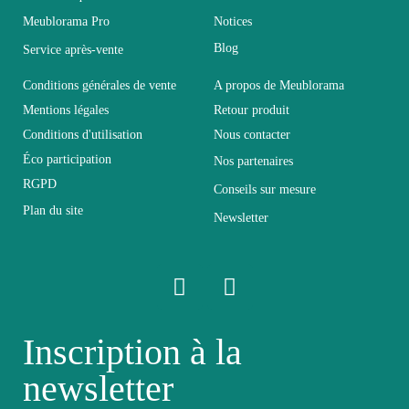
Meublorama Pro
Notices
Coloris
Gris
Blog
Service après-vente
Dimensions
300x170x40
Conditions générales de vente
A propos de Meublorama
Mentions légales
Retour produit
Conditions d'utilisation
Nous contacter
Electrique
Electrique
Éco participation
Nos partenaires
RGPD
Conseils sur mesure
Empilable
Non Empilable
Plan du site
Newsletter
Facile d'entretien
Entretien
avec un microfibre
humide
Inscription à la
Fixe
Fixe
newsletter
Garantie
2 ans