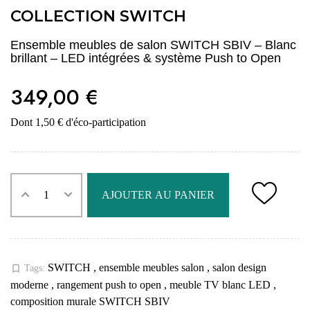
COLLECTION SWITCH
Ensemble meubles de salon SWITCH SBIV – Blanc
brillant – LED intégrées & système Push to Open
349,00 €
Dont 1,50 € d'éco-participation
AJOUTER AU PANIER
SWITCH
,
ensemble meubles salon
,
salon design
bookmark_border
Tags:
moderne
,
rangement push to open
,
meuble TV blanc LED
,
composition murale SWITCH SBIV