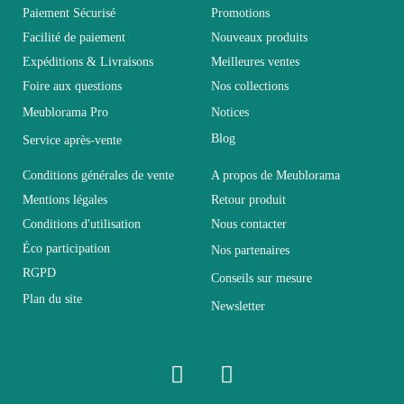
Vous devez vous connecter pour laisser un avis
Age
Adulte
Paiement Sécurisé
Promotions
Facilité de paiement
Nouveaux produits
Expéditions & Livraisons
Meilleures ventes
Collection
SWITCH
Foire aux questions
Nos collections
Meublorama Pro
Notices
Coloris
Blanc
Blog
Service après-vente
Dimensions
L150xH80xP25
Conditions générales de vente
A propos de Meublorama
Mentions légales
Retour produit
Conditions d'utilisation
Nous contacter
Electrique
Electrique
Éco participation
Nos partenaires
RGPD
Conseils sur mesure
Empilable
Non Empilable
Plan du site
Newsletter
Facile d'entretien avec un
Entretien
microfibre humide