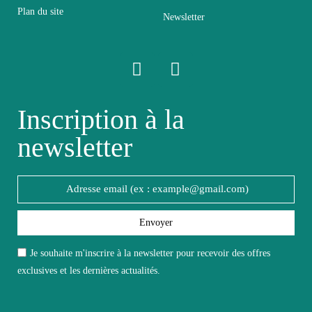
Plan du site
Newsletter
Facile d'entretien
Entretien
avec un microfibre
humide
Inscription à la
Fixe
Fixe
newsletter
Garantie
2 ans
Hauteur
170
Envoyer
Largeur
40
Je souhaite m'inscrire à la newsletter pour recevoir des offres
exclusives et les dernières actualités.
Longueur
260