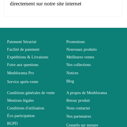
directement sur notre site internet
Pas d'avis pour le moment.
EAN
3664573037077
Vous devez vous connecter pour laisser un avis
Age
Adulte
Paiement Sécurisé
Promotions
Facilité de paiement
Nouveaux produits
Expéditions & Livraisons
Meilleures ventes
Collection
SWITCH
Foire aux questions
Nos collections
Meublorama Pro
Notices
Coloris
Marron - Bois
Blog
Service après-vente
Dimensions
L260xH170xP40
Conditions générales de vente
A propos de Meublorama
Mentions légales
Retour produit
Conditions d'utilisation
Nous contacter
Electrique
Electrique
Éco participation
Nos partenaires
RGPD
Conseils sur mesure
Empilable
Non Empilable