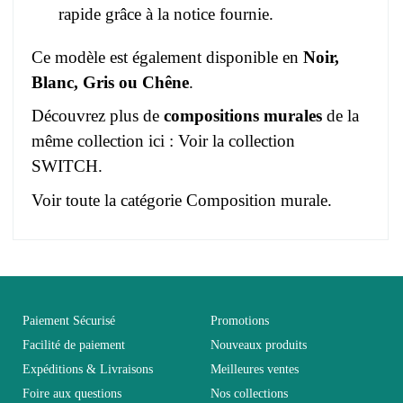
rapide grâce à la notice fournie.
Ce modèle est également disponible en
Noir,
Blanc, Gris ou Chêne
.
Découvrez plus de
compositions murales
de la
même collection ici :
Voir la collection
SWITCH
.
Voir toute la catégorie
Composition murale
.
Pas d'avis pour le moment.
EAN
3664573038036
Vous devez vous connecter pour laisser un avis
Age
Adulte
Paiement Sécurisé
Promotions
Facilité de paiement
Nouveaux produits
Expéditions & Livraisons
Meilleures ventes
Collection
SWITCH
Foire aux questions
Nos collections