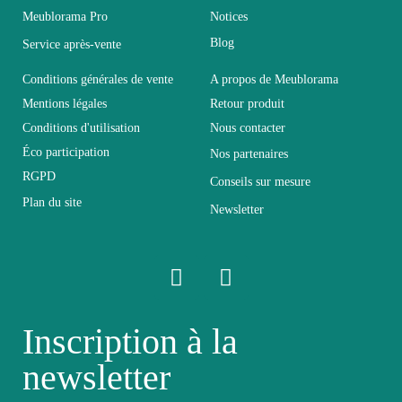
Meublorama Pro
Notices
Coloris
Noir
Blog
Service après-vente
Dimensions
L260xH170xP40
Conditions générales de vente
A propos de Meublorama
Mentions légales
Retour produit
Conditions d'utilisation
Nous contacter
Electrique
Electrique
Éco participation
Nos partenaires
RGPD
Conseils sur mesure
Empilable
Non Empilable
Plan du site
Newsletter
Facile d'entretien
Entretien
avec un microfibre
humide
Inscription à la
Fixe
Fixe
newsletter
Garantie
2 ans