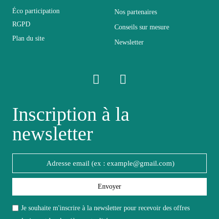
Éco participation
Nos partenaires
RGPD
Conseils sur mesure
Empilable
Non Empilable
Plan du site
Newsletter
Facile d'entretien
Entretien
avec un microfibre
humide
Inscription à la
Fixe
Fixe
newsletter
Garantie
2 ans
Hauteur
160
Envoyer
Largeur
40
Je souhaite m'inscrire à la newsletter pour recevoir des offres