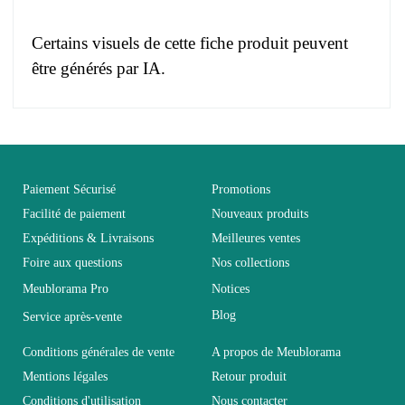
Certains visuels de cette fiche produit peuvent
être générés par IA.
Pas d'avis pour le moment.
EAN
3664573036599
Vous devez vous connecter pour laisser un avis
Age
Adulte
Paiement Sécurisé
Promotions
Facilité de paiement
Nouveaux produits
Expéditions & Livraisons
Meilleures ventes
Collection
SWITCH
Foire aux questions
Nos collections
Meublorama Pro
Notices
Coloris
Gris
Blog
Service après-vente
Dimensions
L240xH160xP40
Conditions générales de vente
A propos de Meublorama
Mentions légales
Retour produit
Conditions d'utilisation
Nous contacter
Electrique
Electrique