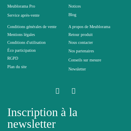
Meublorama Pro
Notices
Coloris
Blanc
Blog
Service après-vente
Dimensions
160x150x40
Conditions générales de vente
A propos de Meublorama
Mentions légales
Retour produit
Conditions d'utilisation
Nous contacter
Electrique
Electrique
Éco participation
Nos partenaires
RGPD
Conseils sur mesure
Empilable
Non Empilable
Plan du site
Newsletter
Facile d'entretien
Entretien
avec un microfibre
humide
Inscription à la
Fixe
Fixe
newsletter
Garantie
2 ans