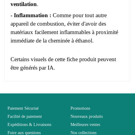
ventilation
.
- Inflammation :
Comme pour tout autre
appareil de combustion, éviter d'avoir des
matériaux facilement inflammables à proximité
immédiate de la cheminée à éthanol.
Certains visuels de cette fiche produit peuvent
être générés par IA.
Pas d'avis pour le moment.
EAN
3664573035042
Vous devez vous connecter pour laisser un avis
Age
Adulte
Paiement Sécurisé
Promotions
Facilité de paiement
Nouveaux produits
Expéditions & Livraisons
Meilleures ventes
Collection
FLY
Foire aux questions
Nos collections