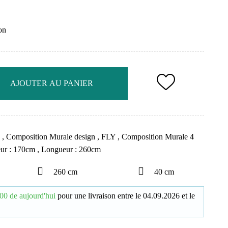
on
AJOUTER AU PANIER
e
,
Composition Murale design
,
FLY
,
Composition Murale 4
ur : 170cm
,
Longueur : 260cm
260 cm
40 cm
00 de aujourd'hui
pour une livraison
entre le
04.09.2026
et le