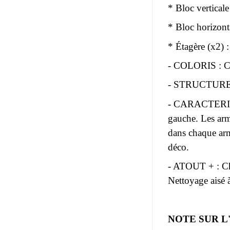
* Bloc vertica
* Bloc horizon
* Étagère (x2)
- COLORIS : Cor
- STRUCTURE : 
- CARACTERISTI
gauche. Les arm
dans chaque arm
déco.
- ATOUT + : Che
Nettoyage aisé 
NOTE SUR L