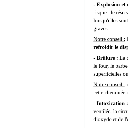
-
Explosion et 
risque : le rése
lorsqu'elles so
graves.
Notre conseil :
l
refroidir le dis
- Brûlure :
La c
le four, le barb
superficielles o
Notre conseil :
m
cette cheminée 
- Intoxication :
ventilée, la cir
dioxyde et de l