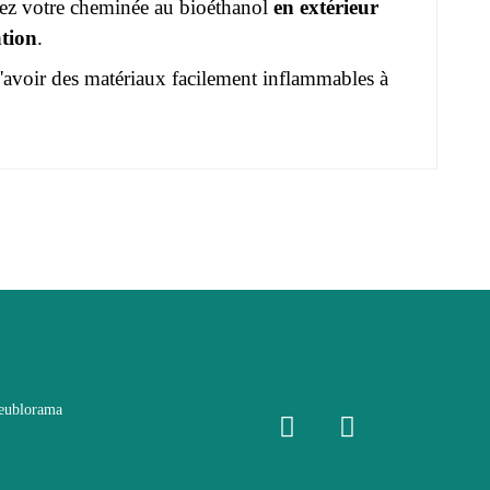
isez votre cheminée au bioéthanol
en extérieur
ation
.
avoir des matériaux facilement inflammables à
eublorama