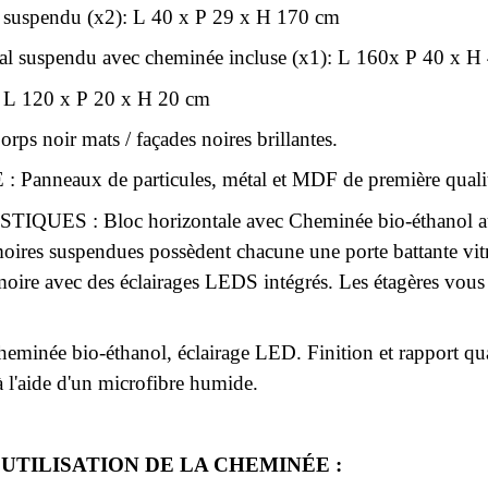
le suspendu (x2): L 40 x P 29 x H 170 cm
tal suspendu avec cheminée incluse (x1): L 160x P 40 x 
 : L 120 x P 20 x H 20 cm
ps noir mats / façades noires brillantes.
Panneaux de particules, métal et MDF de première quali
QUES : Bloc horizontale avec Cheminée bio-éthanol au cen
oires suspendues possèdent chacune une porte battante vitré
oire avec des éclairages LEDS intégrés. Les étagères vous
minée bio-éthanol, éclairage LED. Finition et rapport quali
à l'aide d'un microfibre humide.
'UTILISATION DE LA CHEMINÉE :