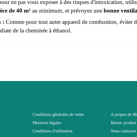
our ne pas vous exposer à des risques d'intoxication, util
èce de 40 m²
au minimum, et prévoyez une
bonne ventil
 :
Comme pour tout autre appareil de combustion, éviter d'
iate de la cheminée à éthanol.
r le moment.
3664573034977
 connecter pour laisser un avis
Adulte
FLY
Noir
Conditions générales de vente
A propos de M
Mentions légales
Retour produit
L260xH170xP40
Conditions d'utilisation
Nous contacter