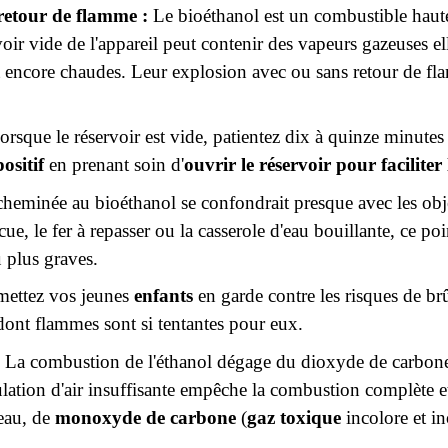
retour de flamme :
Le bioéthanol est un combustible haute
rvoir vide de l'appareil peut contenir des vapeurs gazeuses e
nt encore chaudes. Leur explosion avec ou sans retour de
orsque le réservoir est vide, patientez dix à quinze minutes
positif
en prenant soin d'
ouvrir le réservoir pour facilite
heminée au bioéthanol se confondrait presque avec les obje
ecue, le fer à repasser ou la casserole d'eau bouillante, ce po
u plus graves.
ettez vos jeunes
enfants
en garde contre les risques de brû
dont flammes sont si tentantes pour eux.
La combustion de l'éthanol dégage du dioxyde de carbone 
culation d'air insuffisante empêche la combustion complète e
'eau, de
monoxyde de carbone
(
gaz toxique
incolore et i