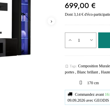
699,00 €
Dont 3,14 € d'éco-participati
Composition Mural
bookmark_border
Tags:
portes
,
Blanc brillant
,
Haute
170 cm
Commandez avant
16:
09.09.2026
avec
GEODIS