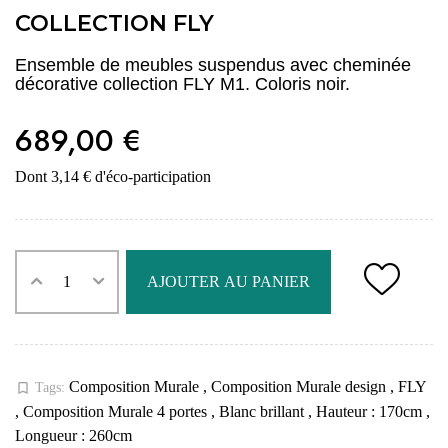
COLLECTION FLY
Ensemble de meubles suspendus avec cheminée
décorative collection FLY M1. Coloris noir.
689,00 €
Dont 3,14 € d'éco-participation
AJOUTER AU PANIER
Composition Murale
,
Composition Murale design
,
FLY
bookmark_border
Tags:
,
Composition Murale 4 portes
,
Blanc brillant
,
Hauteur : 170cm
,
Longueur : 260cm