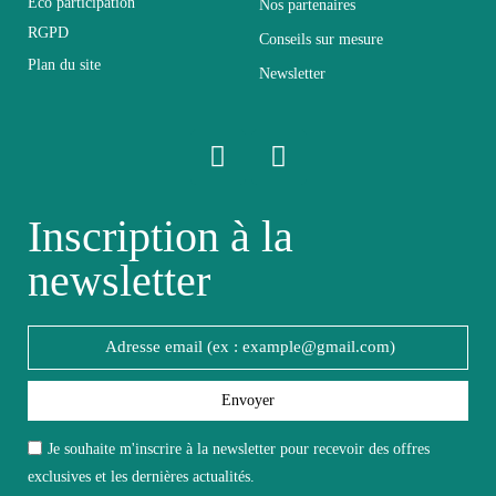
Éco participation
Nos partenaires
RGPD
Conseils sur mesure
Empilable
Non Empilable
Plan du site
Newsletter
Facile d'entretien
Entretien
avec un microfibre
humide
Inscription à la
Fixe
Fixe
newsletter
Garantie
2 ans
Hauteur
170
Envoyer
Largeur
40
Je souhaite m'inscrire à la newsletter pour recevoir des offres
exclusives et les dernières actualités.
Longueur
260