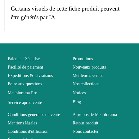
Certains visuels de cette fiche produit peuvent
être générés par IA.
Pas d'avis pour le moment.
EAN
3664573034939
Vous devez vous connecter pour laisser un avis
Age
Adulte
Paiement Sécurisé
Promotions
Facilité de paiement
Nouveaux produits
Expéditions & Livraisons
Meilleures ventes
Collection
FLY
Foire aux questions
Nos collections
Meublorama Pro
Notices
Coloris
Noir
Blog
Service après-vente
Dimensions
L260xH170xP40
Conditions générales de vente
A propos de Meublorama
Mentions légales
Retour produit
Conditions d'utilisation
Nous contacter
Electrique
Electrique